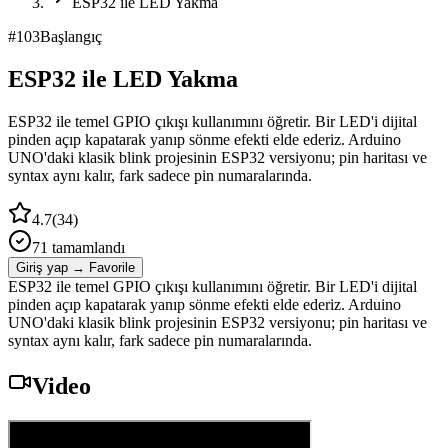
ESP32 ile LED Yakma
#
103
Başlangıç
ESP32 ile LED Yakma
ESP32 ile temel GPIO çıkışı kullanımını öğretir. Bir LED'i dijital
pinden açıp kapatarak yanıp sönme efekti elde ederiz. Arduino
UNO'daki klasik blink projesinin ESP32 versiyonu; pin haritası ve
syntax aynı kalır, fark sadece pin numaralarında.
4.7
(
34
)
71
tamamlandı
Giriş yap → Favorile
ESP32 ile temel GPIO çıkışı kullanımını öğretir. Bir LED'i dijital
pinden açıp kapatarak yanıp sönme efekti elde ederiz. Arduino
UNO'daki klasik blink projesinin ESP32 versiyonu; pin haritası ve
syntax aynı kalır, fark sadece pin numaralarında.
Video