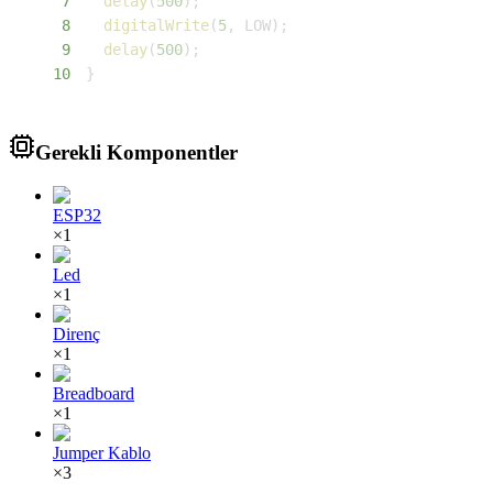
7
delay
(
500
)
;
8
digitalWrite
(
5
,
 LOW
)
;
9
delay
(
500
)
;
10
}
Gerekli Komponentler
ESP32
×
1
Led
×
1
Direnç
×
1
Breadboard
×
1
Jumper Kablo
×
3