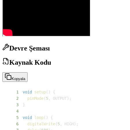
Devre Şeması
Kaynak Kodu
Kopyala
1
void
setup
(
)
{
2
pinMode
(
5
,
 OUTPUT
)
;
3
}
4
5
void
loop
(
)
{
6
digitalWrite
(
5
,
 HIGH
)
;