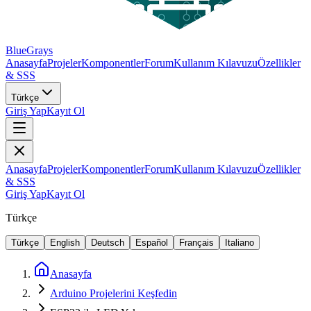
BlueGrays
Anasayfa
Projeler
Komponentler
Forum
Kullanım Kılavuzu
Özellikler
& SSS
Türkçe
Giriş Yap
Kayıt Ol
Anasayfa
Projeler
Komponentler
Forum
Kullanım Kılavuzu
Özellikler
& SSS
Giriş Yap
Kayıt Ol
Türkçe
Türkçe
English
Deutsch
Español
Français
Italiano
Anasayfa
Arduino Projelerini Keşfedin