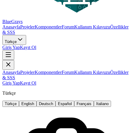
BlueGrays
Anasayfa
Projeler
Komponentler
Forum
Kullanım Kılavuzu
Özellikler
& SSS
Türkçe
Giriş Yap
Kayıt Ol
Anasayfa
Projeler
Komponentler
Forum
Kullanım Kılavuzu
Özellikler
& SSS
Giriş Yap
Kayıt Ol
Türkçe
Türkçe
English
Deutsch
Español
Français
Italiano