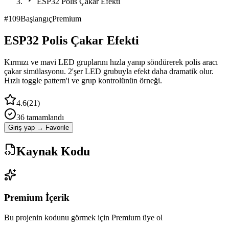
ESP32 Polis Çakar Efekti
#
109
Başlangıç
Premium
ESP32 Polis Çakar Efekti
Kırmızı ve mavi LED gruplarını hızla yanıp söndürerek polis aracı
çakar simülasyonu. 2'şer LED grubuyla efekt daha dramatik olur.
Hızlı toggle pattern'i ve grup kontrolünün örneği.
4.6
(
21
)
36
tamamlandı
Giriş yap → Favorile
Kaynak Kodu
Premium İçerik
Bu projenin kodunu görmek için Premium üye ol