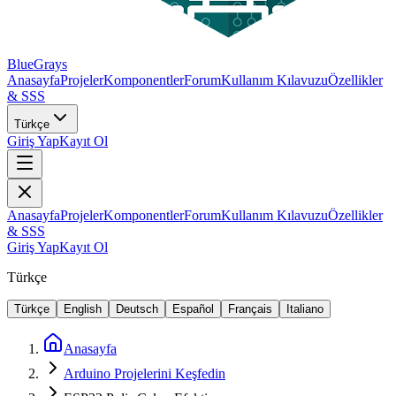
BlueGrays
Anasayfa
Projeler
Komponentler
Forum
Kullanım Kılavuzu
Özellikler
& SSS
Türkçe
Giriş Yap
Kayıt Ol
Anasayfa
Projeler
Komponentler
Forum
Kullanım Kılavuzu
Özellikler
& SSS
Giriş Yap
Kayıt Ol
Türkçe
Türkçe
English
Deutsch
Español
Français
Italiano
Anasayfa
Arduino Projelerini Keşfedin