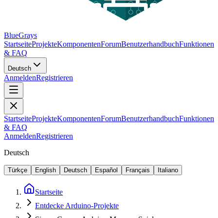
BlueGrays
Startseite
Projekte
Komponenten
Forum
Benutzerhandbuch
Funktionen
& FAQ
Deutsch
Anmelden
Registrieren
Startseite
Projekte
Komponenten
Forum
Benutzerhandbuch
Funktionen
& FAQ
Anmelden
Registrieren
Deutsch
Türkçe
English
Deutsch
Español
Français
Italiano
Startseite
Entdecke Arduino-Projekte