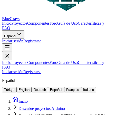
BlueGrays
Inicio
Proyectos
Componentes
Foro
Guía de Uso
Características y
FAQ
Español
Iniciar sesión
Registrarse
Inicio
Proyectos
Componentes
Foro
Guía de Uso
Características y
FAQ
Iniciar sesión
Registrarse
Español
Türkçe
English
Deutsch
Español
Français
Italiano
Inicio
Descubre proyectos Arduino