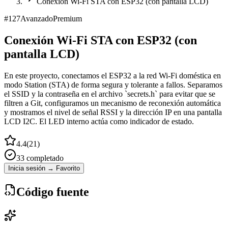
Conexión Wi-Fi STA con ESP32 (con pantalla LCD)
#
127
Avanzado
Premium
Conexión Wi-Fi STA con ESP32 (con
pantalla LCD)
En este proyecto, conectamos el ESP32 a la red Wi-Fi doméstica en
modo Station (STA) de forma segura y tolerante a fallos. Separamos
el SSID y la contraseña en el archivo `secrets.h` para evitar que se
filtren a Git, configuramos un mecanismo de reconexión automática
y mostramos el nivel de señal RSSI y la dirección IP en una pantalla
LCD I2C. El LED interno actúa como indicador de estado.
4.4
(
21
)
33
completado
Inicia sesión → Favorito
Código fuente