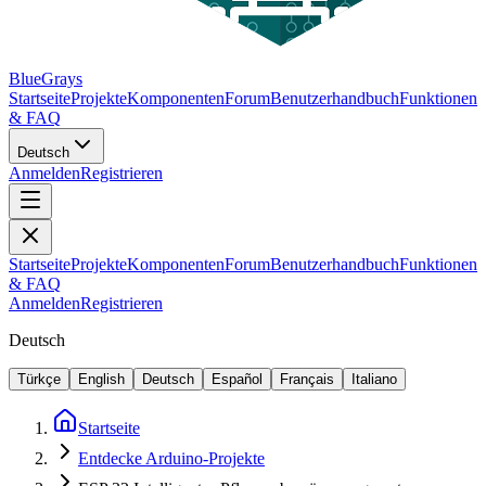
BlueGrays
Startseite
Projekte
Komponenten
Forum
Benutzerhandbuch
Funktionen
& FAQ
Deutsch
Anmelden
Registrieren
Startseite
Projekte
Komponenten
Forum
Benutzerhandbuch
Funktionen
& FAQ
Anmelden
Registrieren
Deutsch
Türkçe
English
Deutsch
Español
Français
Italiano
Startseite
Entdecke Arduino-Projekte