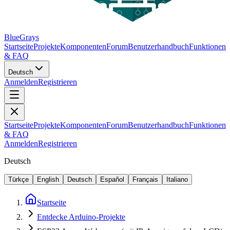
BlueGrays
Startseite
Projekte
Komponenten
Forum
Benutzerhandbuch
Funktionen
& FAQ
Deutsch
Anmelden
Registrieren
Startseite
Projekte
Komponenten
Forum
Benutzerhandbuch
Funktionen
& FAQ
Anmelden
Registrieren
Deutsch
Türkçe
English
Deutsch
Español
Français
Italiano
Startseite
Entdecke Arduino-Projekte