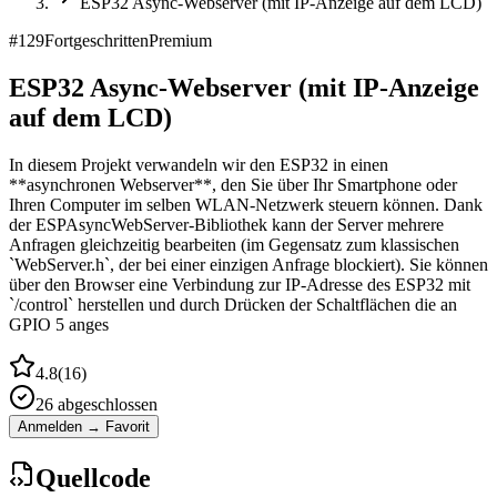
ESP32 Async-Webserver (mit IP-Anzeige auf dem LCD)
#
129
Fortgeschritten
Premium
ESP32 Async-Webserver (mit IP-Anzeige
auf dem LCD)
In diesem Projekt verwandeln wir den ESP32 in einen
**asynchronen Webserver**, den Sie über Ihr Smartphone oder
Ihren Computer im selben WLAN-Netzwerk steuern können. Dank
der ESPAsyncWebServer-Bibliothek kann der Server mehrere
Anfragen gleichzeitig bearbeiten (im Gegensatz zum klassischen
`WebServer.h`, der bei einer einzigen Anfrage blockiert). Sie können
über den Browser eine Verbindung zur IP-Adresse des ESP32 mit
`/control` herstellen und durch Drücken der Schaltflächen die an
GPIO 5 anges
4.8
(
16
)
26
abgeschlossen
Anmelden → Favorit
Quellcode