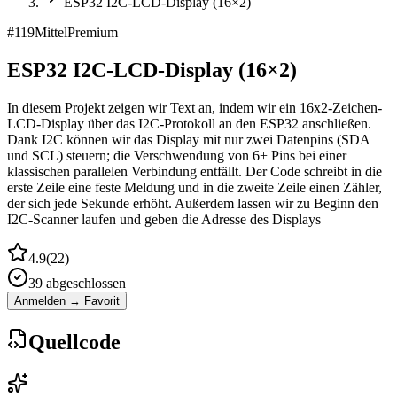
ESP32 I2C-LCD-Display (16×2)
#
119
Mittel
Premium
ESP32 I2C-LCD-Display (16×2)
In diesem Projekt zeigen wir Text an, indem wir ein 16x2-Zeichen-
LCD-Display über das I2C-Protokoll an den ESP32 anschließen.
Dank I2C können wir das Display mit nur zwei Datenpins (SDA
und SCL) steuern; die Verschwendung von 6+ Pins bei einer
klassischen parallelen Verbindung entfällt. Der Code schreibt in die
erste Zeile eine feste Meldung und in die zweite Zeile einen Zähler,
der sich jede Sekunde erhöht. Außerdem lassen wir zu Beginn den
I2C-Scanner laufen und geben die Adresse des Displays
4.9
(
22
)
39
abgeschlossen
Anmelden → Favorit
Quellcode