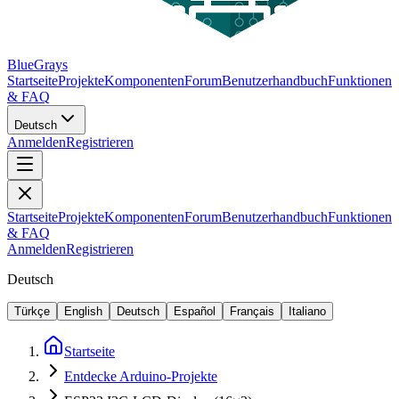
BlueGrays
Startseite
Projekte
Komponenten
Forum
Benutzerhandbuch
Funktionen
& FAQ
Deutsch
Anmelden
Registrieren
Startseite
Projekte
Komponenten
Forum
Benutzerhandbuch
Funktionen
& FAQ
Anmelden
Registrieren
Deutsch
Türkçe
English
Deutsch
Español
Français
Italiano
Startseite
Entdecke Arduino-Projekte