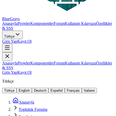
BlueGrays
Anasayfa
Projeler
Komponentler
Forum
Kullanım Kılavuzu
Özellikler
& SSS
Türkçe
Giriş Yap
Kayıt Ol
Anasayfa
Projeler
Komponentler
Forum
Kullanım Kılavuzu
Özellikler
& SSS
Giriş Yap
Kayıt Ol
Türkçe
Türkçe
English
Deutsch
Español
Français
Italiano
Anasayfa
Topluluk Forumu