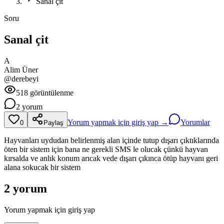
Sanal çit
Soru
Sanal çit
A
Alim
Üner
@
derebeyi
518
görüntülenme
2
yorum
Yorum yapmak için giriş yap →
Yorumlar
0
Paylaş
Hayvanları uydudan belirlenmiş alan içinde tutup dışarı çıktıklarında
öten bir sistem için bana ne gerekli SMS le olucak çünkü hayvan
kırsalda ve anlık konum arıcak vede dışarı çıkınca ötüp hayvanı geri
alana sokucak bir sistem
2
yorum
Yorum yapmak için giriş yap