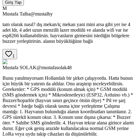
Giriş Yap
M
Mustafa
Talha
@
mustalhy
tam olarak nasıl? dış mekan/iç mekan yani mini arsa gibi yer ise 4
adet ldr, 4 adet uzun menzilli lazer modülü ve alanda wifi var ise
esp8266 kullanabilirsin. hayvanların girmesini istediğin bölgelere
buzzer yerleştirirsin. alanın büyüklüğüne bağlı
1
Mustafa
SOLAK
@
mustafasolak48
Bunu yanılmıyorsam Hollandalı bir şirket çalışıyordu. Hatta bunun
için büyük bir yatırım da aldılar. Onu araştırıp inceleyebilirsin.
Gerekenler: * GPS modülü (konum almak için) * GSM modülü
(SMS göndermek için) * Mikrodenetleyici (ESP32, Arduino vb.) *
Buzzer/hoparlör (hayvan sınırı geçince ötsün diye) * Pil ve şarj
devresi * İsteğe bağlı olarak tasma içine yerleştirme Çalışma
mantığı: 1. Hayvanın bulunduğu alanın koordinatları tanımlanır. 2.
GPS sürekli konum okur. 3. Konum sınır dışına çıkarsa: * Buzzer
öter. * Sahibe SMS gönderilir. 4. Hayvan tekrar alana girince alarm
durur. Eğer çok geniş arazide kullanılacaksa normal GSM yerine
LoRa veya uydu takip cihazları da düşünülebilir.