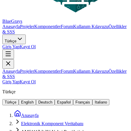
BlueGrays
Anasayfa
Projeler
Komponentler
Forum
Kullanım Kılavuzu
Özellikler
& SSS
Türkçe
Giriş Yap
Kayıt Ol
Anasayfa
Projeler
Komponentler
Forum
Kullanım Kılavuzu
Özellikler
& SSS
Giriş Yap
Kayıt Ol
Türkçe
Türkçe
English
Deutsch
Español
Français
Italiano
Anasayfa
Elektronik Komponent Veritabanı