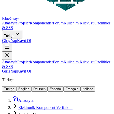
BlueGrays
Anasayfa
Projeler
Komponentler
Forum
Kullanım Kılavuzu
Özellikler
& SSS
Türkçe
Giriş Yap
Kayıt Ol
Anasayfa
Projeler
Komponentler
Forum
Kullanım Kılavuzu
Özellikler
& SSS
Giriş Yap
Kayıt Ol
Türkçe
Türkçe
English
Deutsch
Español
Français
Italiano
Anasayfa
Elektronik Komponent Veritabanı