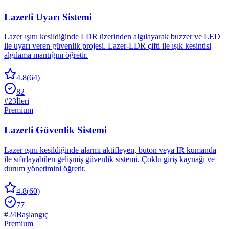
Lazerli Uyarı Sistemi
Lazer ışını kesildiğinde LDR üzerinden algılayarak buzzer ve LED
ile uyarı veren güvenlik projesi. Lazer-LDR çifti ile ışık kesintisi
algılama mantığını öğretir.
4.8
(
64
)
82
#
23
İleri
Premium
Lazerli Güvenlik Sistemi
Lazer ışını kesildiğinde alarmı aktifleyen, buton veya IR kumanda
ile sıfırlayabilen gelişmiş güvenlik sistemi. Çoklu giriş kaynağı ve
durum yönetimini öğretir.
4.8
(
60
)
77
#
24
Başlangıç
Premium