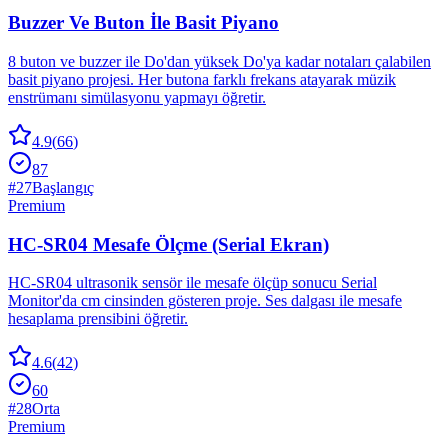
Buzzer Ve Buton İle Basit Piyano
8 buton ve buzzer ile Do'dan yüksek Do'ya kadar notaları çalabilen
basit piyano projesi. Her butona farklı frekans atayarak müzik
enstrümanı simülasyonu yapmayı öğretir.
4.9
(
66
)
87
#
27
Başlangıç
Premium
HC-SR04 Mesafe Ölçme (Serial Ekran)
HC-SR04 ultrasonik sensör ile mesafe ölçüp sonucu Serial
Monitor'da cm cinsinden gösteren proje. Ses dalgası ile mesafe
hesaplama prensibini öğretir.
4.6
(
42
)
60
#
28
Orta
Premium