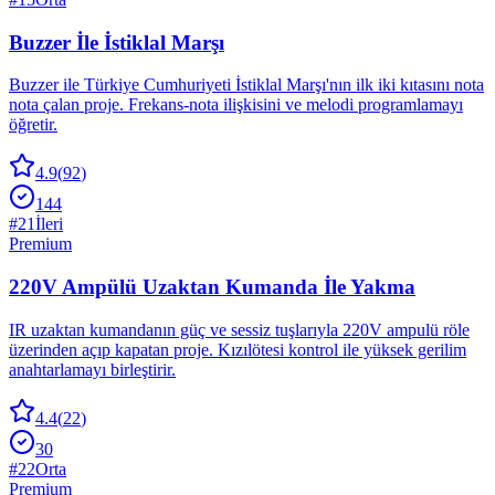
Buzzer İle İstiklal Marşı
Buzzer ile Türkiye Cumhuriyeti İstiklal Marşı'nın ilk iki kıtasını nota
nota çalan proje. Frekans-nota ilişkisini ve melodi programlamayı
öğretir.
4.9
(
92
)
144
#
21
İleri
Premium
220V Ampülü Uzaktan Kumanda İle Yakma
IR uzaktan kumandanın güç ve sessiz tuşlarıyla 220V ampulü röle
üzerinden açıp kapatan proje. Kızılötesi kontrol ile yüksek gerilim
anahtarlamayı birleştirir.
4.4
(
22
)
30
#
22
Orta
Premium