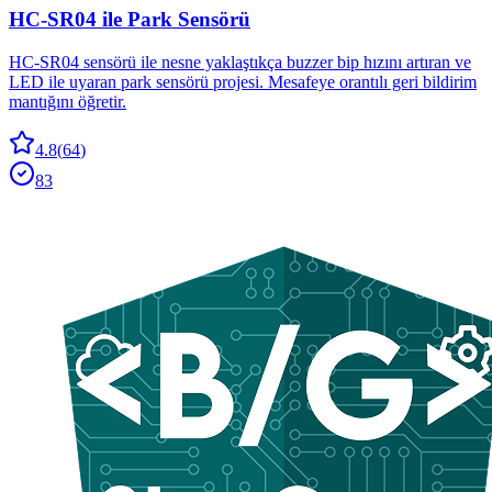
HC-SR04 ile Park Sensörü
HC-SR04 sensörü ile nesne yaklaştıkça buzzer bip hızını artıran ve
LED ile uyaran park sensörü projesi. Mesafeye orantılı geri bildirim
mantığını öğretir.
4.8
(
64
)
83