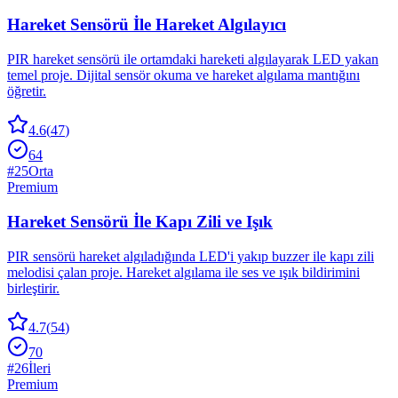
Hareket Sensörü İle Hareket Algılayıcı
PIR hareket sensörü ile ortamdaki hareketi algılayarak LED yakan
temel proje. Dijital sensör okuma ve hareket algılama mantığını
öğretir.
4.6
(
47
)
64
#
25
Orta
Premium
Hareket Sensörü İle Kapı Zili ve Işık
PIR sensörü hareket algıladığında LED'i yakıp buzzer ile kapı zili
melodisi çalan proje. Hareket algılama ile ses ve ışık bildirimini
birleştirir.
4.7
(
54
)
70
#
26
İleri
Premium