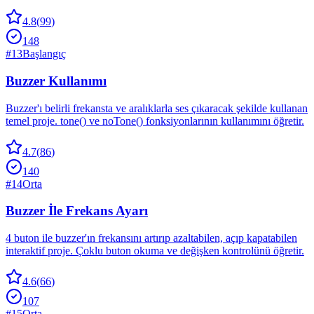
4.8
(
99
)
148
#
13
Başlangıç
Buzzer Kullanımı
Buzzer'ı belirli frekansta ve aralıklarla ses çıkaracak şekilde kullanan
temel proje. tone() ve noTone() fonksiyonlarının kullanımını öğretir.
4.7
(
86
)
140
#
14
Orta
Buzzer İle Frekans Ayarı
4 buton ile buzzer'ın frekansını artırıp azaltabilen, açıp kapatabilen
interaktif proje. Çoklu buton okuma ve değişken kontrolünü öğretir.
4.6
(
66
)
107
#
15
Orta