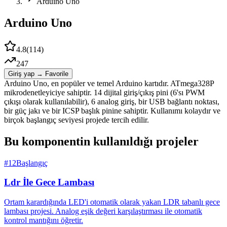
Arduino Uno
Arduino Uno
4.8
(
114
)
247
Giriş yap → Favorile
Arduino Uno, en popüler ve temel Arduino kartıdır. ATmega328P
mikrodenetleyiciye sahiptir. 14 dijital giriş/çıkış pini (6'sı PWM
çıkışı olarak kullanılabilir), 6 analog giriş, bir USB bağlantı noktası,
bir güç jakı ve bir ICSP başlık pinine sahiptir. Kullanımı kolaydır ve
birçok başlangıç seviyesi projede tercih edilir.
Bu komponentin kullanıldığı projeler
#
12
Başlangıç
Ldr İle Gece Lambası
Ortam karardığında LED'i otomatik olarak yakan LDR tabanlı gece
lambası projesi. Analog eşik değeri karşılaştırması ile otomatik
kontrol mantığını öğretir.