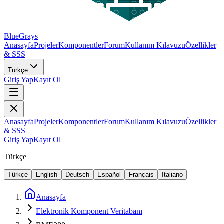
BlueGrays
Anasayfa
Projeler
Komponentler
Forum
Kullanım Kılavuzu
Özellikler
& SSS
Türkçe
Giriş Yap
Kayıt Ol
Anasayfa
Projeler
Komponentler
Forum
Kullanım Kılavuzu
Özellikler
& SSS
Giriş Yap
Kayıt Ol
Türkçe
Türkçe
English
Deutsch
Español
Français
Italiano
Anasayfa
Elektronik Komponent Veritabanı