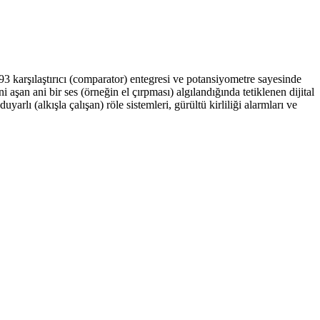
3 karşılaştırıcı (comparator) entegresi ve potansiyometre sayesinde
i aşan ani bir ses (örneğin el çırpması) algılandığında tetiklenen dijital
arlı (alkışla çalışan) röle sistemleri, gürültü kirliliği alarmları ve