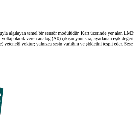
ğıyla algılayan temel bir sensör modülüdür. Kart üzerinde yer alan LM39
 voltaj olarak veren analog (A0) çıkışın yanı sıra, ayarlanan eşik değerin
yeteneği yoktur; yalnızca sesin varlığını ve şiddetini tespit eder. Sese duy