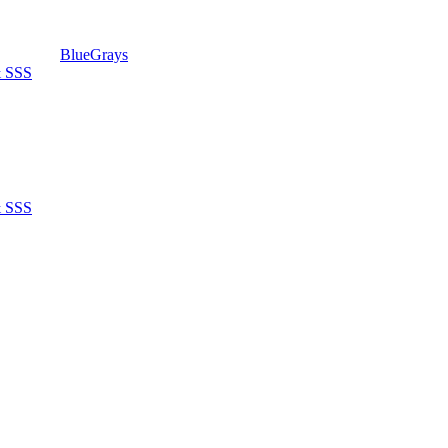
BlueGrays
& SSS
& SSS