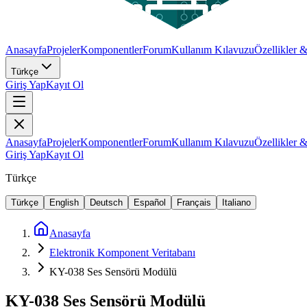
Anasayfa
Projeler
Komponentler
Forum
Kullanım Kılavuzu
Özellikler 
Türkçe
Giriş Yap
Kayıt Ol
Anasayfa
Projeler
Komponentler
Forum
Kullanım Kılavuzu
Özellikler 
Giriş Yap
Kayıt Ol
Türkçe
Türkçe
English
Deutsch
Español
Français
Italiano
Anasayfa
Elektronik Komponent Veritabanı
KY-038 Ses Sensörü Modülü
KY-038 Ses Sensörü Modülü