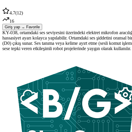
4.7
(
12
)
16
Giriş yap → Favorile
KY-038, ortamdaki ses seviyesini üzerindeki elektret mikrofon aracılı
hassasiyet ayarı kolayca yapılabilir. Ortamdaki ses şiddetini oransal bir
(D0) çıkış sunar. Ses tanıma veya kelime ayırt etme (sesli komut işleme) 
sese tepki veren etkileşimli robot projelerinde yaygın olarak kullanılır.