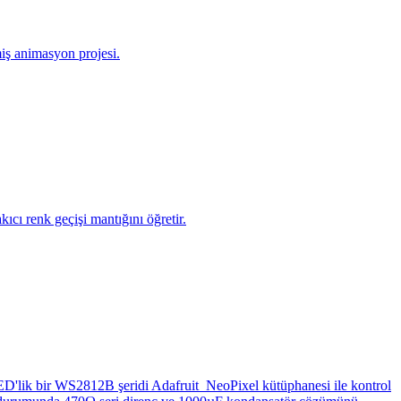
miş animasyon projesi.
ı renk geçişi mantığını öğretir.
LED'lik bir WS2812B şeridi Adafruit_NeoPixel kütüphanesi ile kontrol