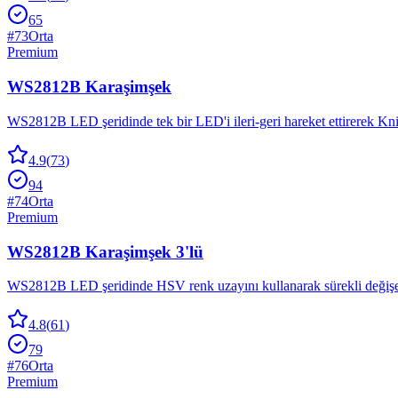
65
#
73
Orta
Premium
WS2812B Karaşimşek
WS2812B LED şeridinde tek bir LED'i ileri-geri hareket ettirerek Knig
4.9
(
73
)
94
#
74
Orta
Premium
WS2812B Karaşimşek 3'lü
WS2812B LED şeridinde HSV renk uzayını kullanarak sürekli deği
4.8
(
61
)
79
#
76
Orta
Premium