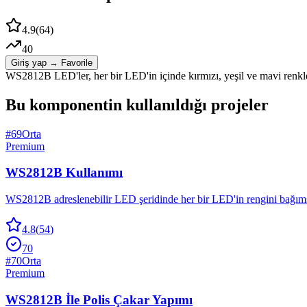
4.9
(
64
)
40
Giriş yap → Favorile
WS2812B LED'ler, her bir LED'in içinde kırmızı, yeşil ve mavi renkl
Bu komponentin kullanıldığı projeler
#
69
Orta
Premium
WS2812B Kullanımı
WS2812B adreslenebilir LED şeridinde her bir LED'in rengini bağımsız
4.8
(
54
)
70
#
70
Orta
Premium
WS2812B İle Polis Çakar Yapımı