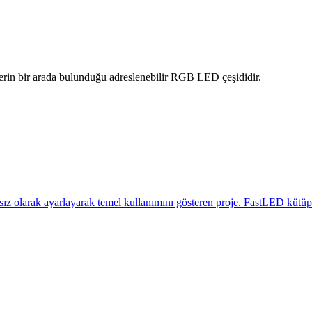
erin bir arada bulunduğu adreslenebilir RGB LED çeşididir.
 olarak ayarlayarak temel kullanımını gösteren proje. FastLED kütüphan