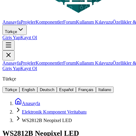
Anasayfa
Projeler
Komponentler
Forum
Kullanım Kılavuzu
Özellikler 
Türkçe
Giriş Yap
Kayıt Ol
Anasayfa
Projeler
Komponentler
Forum
Kullanım Kılavuzu
Özellikler 
Giriş Yap
Kayıt Ol
Türkçe
Türkçe
English
Deutsch
Español
Français
Italiano
Anasayfa
Elektronik Komponent Veritabanı
WS2812B Neopixel LED
WS2812B Neopixel LED