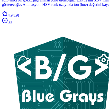
edip akıcı bir gökkuşağı animasyonu üreteceğiz. ESP32'nin 3.3V ma
göstereceğiz. Animasyon, HSV renk uzayında ton (hue) değerini kaydır
4.9
(
19
)
30