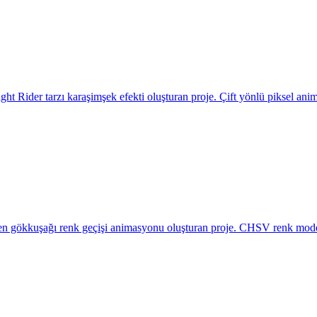
ht Rider tarzı karaşimşek efekti oluşturan proje. Çift yönlü piksel ani
şen gökkuşağı renk geçişi animasyonu oluşturan proje. CHSV renk