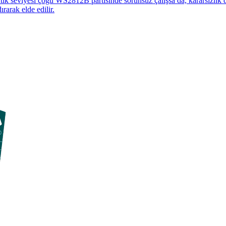
ntık seviyesi çoğu WS2812B partisinde sorunsuz çalışsa da, kararsızl
arak elde edilir.