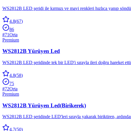
WS2812B LED şeridi ile kırmızı ve mavi renkleri hızlıca yanıp söndü
4.8
(
67
)
86
#
71
Orta
Premium
WS2812B Yürüyen Led
WS2812B LED şeridinde tek bir LED'i sırayla ileri doğru hareket ettire
4.8
(
58
)
75
#
72
Orta
Premium
WS2812B Yürüyen Led(Birikerek)
WS2812B LED şeridinde LED'leri sırayla yakarak biriktiren, ardında
4.7
(
50
)