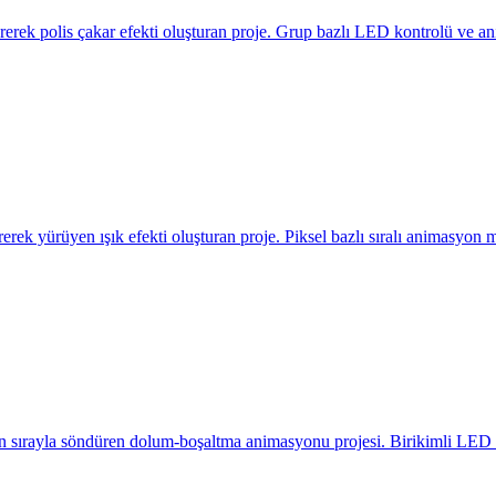
rerek polis çakar efekti oluşturan proje. Grup bazlı LED kontrolü ve a
rek yürüyen ışık efekti oluşturan proje. Piksel bazlı sıralı animasyon ma
n sırayla söndüren dolum-boşaltma animasyonu projesi. Birikimli LED 