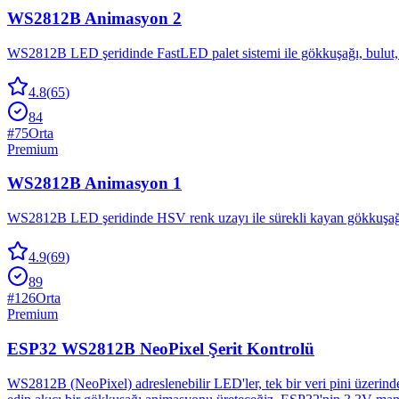
WS2812B Animasyon 2
WS2812B LED şeridinde FastLED palet sistemi ile gökkuşağı, bulut, par
4.8
(
65
)
84
#
75
Orta
Premium
WS2812B Animasyon 1
WS2812B LED şeridinde HSV renk uzayı ile sürekli kayan gökkuşağı an
4.9
(
69
)
89
#
126
Orta
Premium
ESP32 WS2812B NeoPixel Şerit Kontrolü
WS2812B (NeoPixel) adreslenebilir LED'ler, tek bir veri pini üzerind