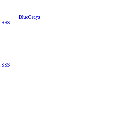
BlueGrays
& SSS
& SSS