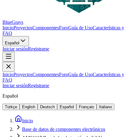
BlueGrays
Inicio
Proyectos
Componentes
Foro
Guía de Uso
Características y
FAQ
Español
Iniciar sesión
Registrarse
Inicio
Proyectos
Componentes
Foro
Guía de Uso
Características y
FAQ
Iniciar sesión
Registrarse
Español
Türkçe
English
Deutsch
Español
Français
Italiano
Inicio
Base de datos de componentes electrónicos