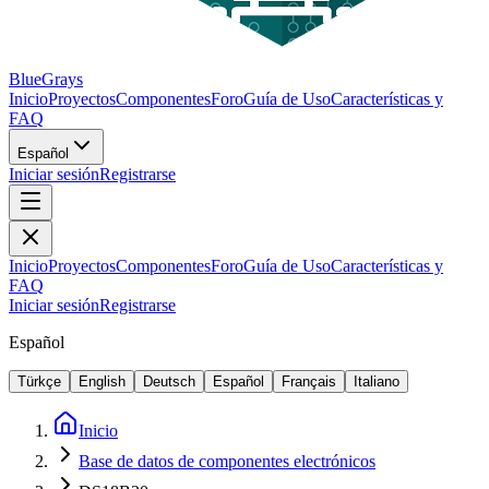
BlueGrays
Inicio
Proyectos
Componentes
Foro
Guía de Uso
Características y
FAQ
Español
Iniciar sesión
Registrarse
Inicio
Proyectos
Componentes
Foro
Guía de Uso
Características y
FAQ
Iniciar sesión
Registrarse
Español
Türkçe
English
Deutsch
Español
Français
Italiano
Inicio
Base de datos de componentes electrónicos