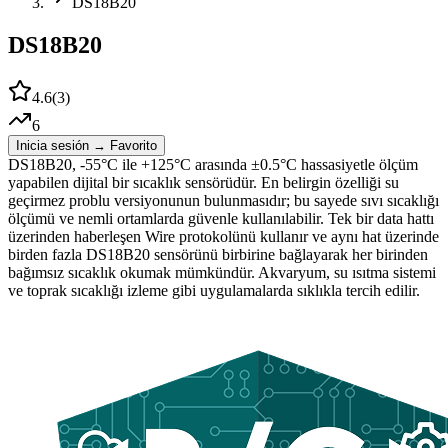
DS18B20
DS18B20
4.6
(
3
)
6
Inicia sesión → Favorito
DS18B20, -55°C ile +125°C arasında ±0.5°C hassasiyetle ölçüm
yapabilen dijital bir sıcaklık sensörüdür. En belirgin özelliği su
geçirmez problu versiyonunun bulunmasıdır; bu sayede sıvı sıcaklığı
ölçümü ve nemli ortamlarda güvenle kullanılabilir. Tek bir data hattı
üzerinden haberleşen Wire protokolünü kullanır ve aynı hat üzerinde
birden fazla DS18B20 sensörünü birbirine bağlayarak her birinden
bağımsız sıcaklık okumak mümkündür. Akvaryum, su ısıtma sistemi
ve toprak sıcaklığı izleme gibi uygulamalarda sıklıkla tercih edilir.