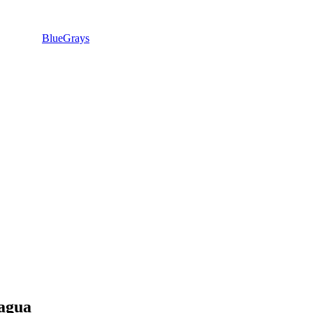
BlueGrays
 agua