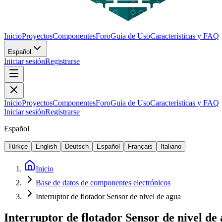
Inicio
Proyectos
Componentes
Foro
Guía de Uso
Características y FAQ
Español
Iniciar sesión
Registrarse
Inicio
Proyectos
Componentes
Foro
Guía de Uso
Características y FAQ
Iniciar sesión
Registrarse
Español
Türkçe
English
Deutsch
Español
Français
Italiano
Inicio
Base de datos de componentes electrónicos
Interruptor de flotador Sensor de nivel de agua
Interruptor de flotador Sensor de nivel de