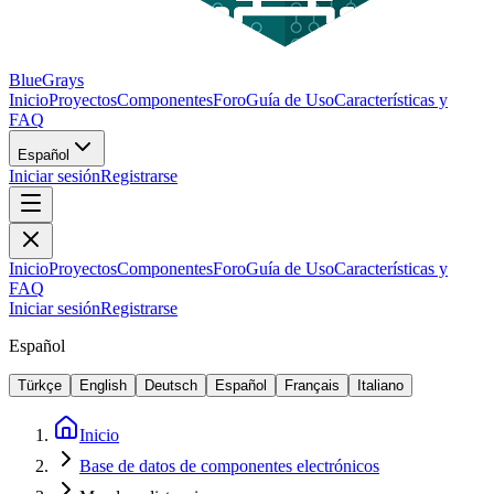
BlueGrays
Inicio
Proyectos
Componentes
Foro
Guía de Uso
Características y
FAQ
Español
Iniciar sesión
Registrarse
Inicio
Proyectos
Componentes
Foro
Guía de Uso
Características y
FAQ
Iniciar sesión
Registrarse
Español
Türkçe
English
Deutsch
Español
Français
Italiano
Inicio
Base de datos de componentes electrónicos