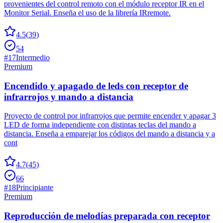
provenientes del control remoto con el módulo receptor IR en el
Monitor Serial. Enseña el uso de la librería IRremote.
4.5
(
39
)
54
#
17
Intermedio
Premium
Encendido y apagado de leds con receptor de
infrarrojos y mando a distancia
Proyecto de control por infrarrojos que permite encender y apagar 3
LED de forma independiente con distintas teclas del mando a
distancia. Enseña a emparejar los códigos del mando a distancia y a
cont
4.7
(
45
)
66
#
18
Principiante
Premium
Reproducción de melodías preparada con receptor