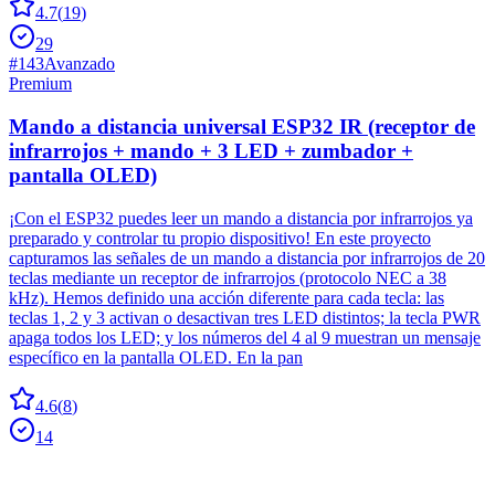
4.7
(
19
)
29
#
143
Avanzado
Premium
Mando a distancia universal ESP32 IR (receptor de
infrarrojos + mando + 3 LED + zumbador +
pantalla OLED)
¡Con el ESP32 puedes leer un mando a distancia por infrarrojos ya
preparado y controlar tu propio dispositivo! En este proyecto
capturamos las señales de un mando a distancia por infrarrojos de 20
teclas mediante un receptor de infrarrojos (protocolo NEC a 38
kHz). Hemos definido una acción diferente para cada tecla: las
teclas 1, 2 y 3 activan o desactivan tres LED distintos; la tecla PWR
apaga todos los LED; y los números del 4 al 9 muestran un mensaje
específico en la pantalla OLED. En la pan
4.6
(
8
)
14