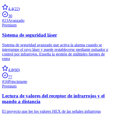
4.4
(
22
)
30
#
23
Avanzado
Premium
Sistema de seguridad láser
Sistema de seguridad avanzado que activa la alarma cuando se
interrumpe el rayo láser y puede restablecerse mediante pulsador o
control por infrarrojos. Enseña la gestión de múltiples fuentes de
entra
4.8
(
60
)
77
#
16
Principiante
Premium
Lectura de valores del receptor de infrarrojos y el
mando a distancia
El proyecto que lee los valores HEX de las señales infrarrojas