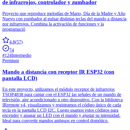
de infrarrojos, controlador y zumbador
Proyecto que reproduce melodías de Mario, Día de la Madre y Año
Nuevo con zumbador al pulsar distintas teclas del mando a distancia
por infrarrojos. Combina la activación de funciones y la
programació
4.8
(
57
)
74
#
124
Intermedio
Premium
Mando a distancia con receptor IR ESP32 (con
pantalla LCD)
En este proyecto, utilizamos el módulo receptor de infrarrojos
TSOP4838 para captar con el ESP32 las señales de un mando de
televisión, aire acondicionado u otro dispositivo. Con la biblioteca
IRremote v4, visualizamos y registramos el código único de cada
tecla en la pantalla LCD I2C. Luego usamos estos códigos para
encender y apagar un LED con el mando y ajustar su intensidad.
Ideal para convertir mandos antiguos en control domótico.