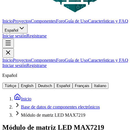
Inicio
Proyectos
Componentes
Foro
Guía de Uso
Características y FAQ
Español
Iniciar sesión
Registrarse
Inicio
Proyectos
Componentes
Foro
Guía de Uso
Características y FAQ
Iniciar sesión
Registrarse
Español
Türkçe
English
Deutsch
Español
Français
Italiano
Inicio
Base de datos de componentes electrónicos
Módulo de matriz LED MAX7219
Módulo de matriz LED MAX7219