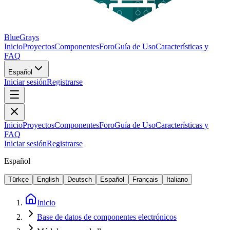
BlueGrays
Inicio
Proyectos
Componentes
Foro
Guía de Uso
Características y
FAQ
Español
Iniciar sesión
Registrarse
Inicio
Proyectos
Componentes
Foro
Guía de Uso
Características y
FAQ
Iniciar sesión
Registrarse
Español
Türkçe
English
Deutsch
Español
Français
Italiano
Inicio
Base de datos de componentes electrónicos