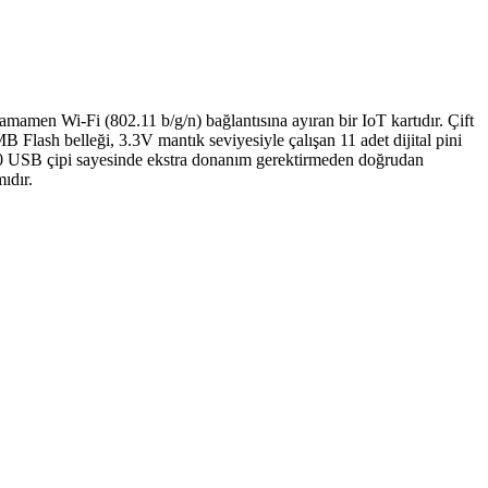
en Wi-Fi (802.11 b/g/n) bağlantısına ayıran bir IoT kartıdır. Çift
 Flash belleği, 3.3V mantık seviyesiyle çalışan 11 adet dijital pini
H340 USB çipi sayesinde ekstra donanım gerektirmeden doğrudan
ıdır.