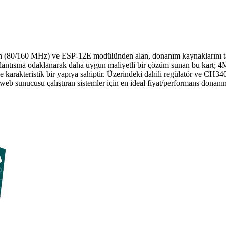
(80/160 MHz) ve ESP-12E modülünden alan, donanım kaynaklarını tamam
lantısına odaklanarak daha uygun maliyetli bir çözüm sunan bu kart; 4MB
ile karakteristik bir yapıya sahiptir. Üzerindeki dahili regülatör ve C
 web sunucusu çalıştıran sistemler için en ideal fiyat/performans donanım