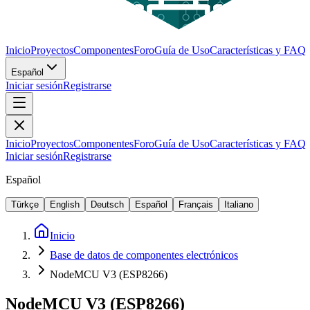
Inicio
Proyectos
Componentes
Foro
Guía de Uso
Características y FAQ
Español
Iniciar sesión
Registrarse
Inicio
Proyectos
Componentes
Foro
Guía de Uso
Características y FAQ
Iniciar sesión
Registrarse
Español
Türkçe
English
Deutsch
Español
Français
Italiano
Inicio
Base de datos de componentes electrónicos
NodeMCU V3 (ESP8266)
NodeMCU V3 (ESP8266)