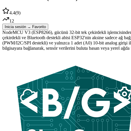
4.4
(
9
)
12
Inicia sesión → Favorito
NodeMCU V3 (ESP8266), gücünü 32-bit tek çekirdekli işlemcisinden 
çekirdekli ve Bluetooth destekli abisi ESP32'nin aksine sadece ağ bağ
(PWM/I2C/SPI destekli) ve yalnızca 1 adet (A0) 10-bit analog girişi 
bilgisayara bağlanarak, sensör verilerini buluta basan veya yerel ağda