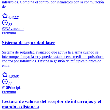
infrarrojos. Combina el control por infrarrojos con la conmutación
de
4.4
(
22
)
30
#
23
Avanzado
Premium
Sistema de seguridad láser
Sistema de seguridad avanzado que activa la alarma cuando se
interrumpe el rayo láser y puede restablecerse mediante pulsador o
control por infrarrojos. Enseña la gestión de múltiples fuentes de
entra
4.8
(
60
)
77
#
16
Principiante
Premium
Lectura de valores del receptor de infrarrojos y el
mando a distancia