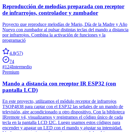
Reproducción de melodías preparada con receptor
de infrarrojos, controlador y zumbador
Proyecto que reproduce melodías de Mario, Día de la Madre y Año
Nuevo con zumbador al pulsar distintas teclas del mando a distancia
por infrarrojos. Combina la activación de funciones y la
programació
4.8
(
57
)
74
#
124
Intermedio
Premium
Mando a distancia con receptor IR ESP32 (con
pantalla LCD)
En este proyecto, utilizamos el módulo receptor de infrarrojos
TSOP4838 para captar con el ESP32 las señales de un mando de
televisión, aire acondicionado u otro dispositivo. Con la biblioteca
IRremote v4, visualizamos y registramos el código único de cada
tecla en la pantalla LCD I2C. Luego usamos estos códigos para
encender y apagar un LED con el mando y ajustar su intensidad.