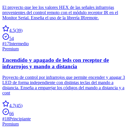
El proyecto que lee los valores HEX de las señales infrarrojas
provenientes del control remoto con el módulo receptor IR en el
Monitor Serial. Enseña el uso de la librería IRremote.
4.5
(
39
)
54
#
17
Intermedio
Premium
Encendido y apagado de leds con receptor de
infrarrojos y mando a distancia
Proyecto de control por infrarrojos que permite encender y apagar 3
LED de forma independiente con distintas teclas del mando a
distancia. Enseña a emparejar los códigos del mando a distancia y a
cont
4.7
(
45
)
66
#
18
Principiante
Premium