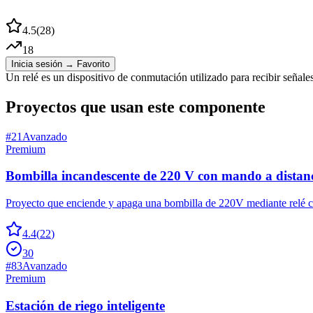
4.5
(
28
)
18
Inicia sesión → Favorito
Un relé es un dispositivo de conmutación utilizado para recibir señales 
Proyectos que usan este componente
#
21
Avanzado
Premium
Bombilla incandescente de 220 V con mando a distan
Proyecto que enciende y apaga una bombilla de 220V mediante relé con
4.4
(
22
)
30
#
83
Avanzado
Premium
Estación de riego inteligente