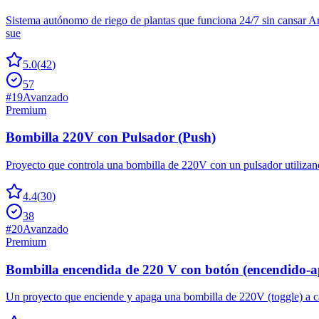
Sistema autónomo de riego de plantas que funciona 24/7 sin cansar 
sue
5.0
(
42
)
57
#
19
Avanzado
Premium
Bombilla 220V con Pulsador (Push)
Proyecto que controla una bombilla de 220V con un pulsador utilizan
4.4
(
30
)
38
#
20
Avanzado
Premium
Bombilla encendida de 220 V con botón (encendido-
Un proyecto que enciende y apaga una bombilla de 220V (toggle) a ca