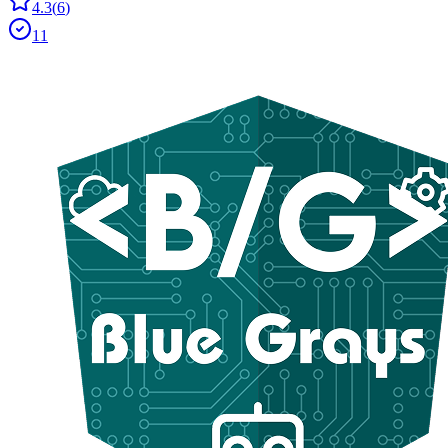
4.3
(
6
)
11