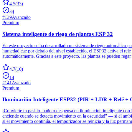
4.5
(
33
)
44
#
139
Avanzado
Premium
Sistema inteligente de riego de plantas ESP 32
En este proyecto se ha desarrollado un sistema de riego automático p
humedad cae por debajo del nivel establecido, el ESP32 activa el rel
automáticamente. Gracias a este proyecto, las plantas se pueden regar
4.7
(
10
)
14
#
141
Avanzado
Premium
Iluminación Inteligente ESP32 (PIR + LDR + Relé 
¡Convierte tu pasillo, baño o despensa en iluminación inteligente co
enciende cuando se detecta movimiento en la oscuridad" — si el ambi
si el movimiento continúa, el temporizador se reinicia y la luz perma