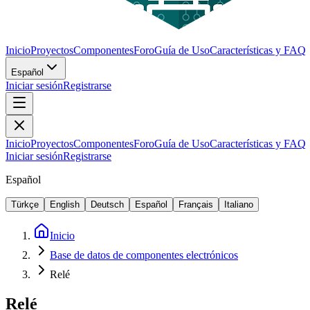
Inicio
Proyectos
Componentes
Foro
Guía de Uso
Características y FAQ
Español
Iniciar sesión
Registrarse
Inicio
Proyectos
Componentes
Foro
Guía de Uso
Características y FAQ
Iniciar sesión
Registrarse
Español
Türkçe
English
Deutsch
Español
Français
Italiano
Inicio
Base de datos de componentes electrónicos
Relé
Relé