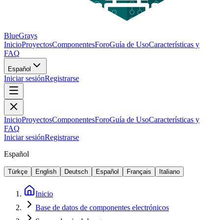
BlueGrays
Inicio
Proyectos
Componentes
Foro
Guía de Uso
Características y
FAQ
Español
Iniciar sesión
Registrarse
Inicio
Proyectos
Componentes
Foro
Guía de Uso
Características y
FAQ
Iniciar sesión
Registrarse
Español
Türkçe
English
Deutsch
Español
Français
Italiano
Inicio
Base de datos de componentes electrónicos