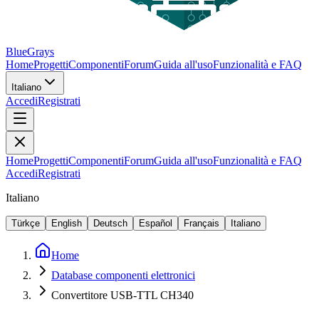
BlueGrays
Home
Progetti
Componenti
Forum
Guida all'uso
Funzionalità e FAQ
Italiano
Accedi
Registrati
Home
Progetti
Componenti
Forum
Guida all'uso
Funzionalità e FAQ
Accedi
Registrati
Italiano
Türkçe
English
Deutsch
Español
Français
Italiano
Home
Database componenti elettronici
Convertitore USB-TTL CH340