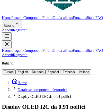
Home
Progetti
Componenti
Forum
Guida all'uso
Funzionalità e FAQ
Italiano
Accedi
Registrati
Home
Progetti
Componenti
Forum
Guida all'uso
Funzionalità e FAQ
Accedi
Registrati
Italiano
Türkçe
English
Deutsch
Español
Français
Italiano
Home
Database componenti elettronici
Display OLED I2C da 0,91 pollici
Display OLED I2C da 0,91 pollici