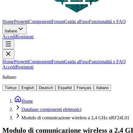
Home
Progetti
Componenti
Forum
Guida all'uso
Funzionalità e FAQ
Italiano
Accedi
Registrati
Home
Progetti
Componenti
Forum
Guida all'uso
Funzionalità e FAQ
Accedi
Registrati
Italiano
Türkçe
English
Deutsch
Español
Français
Italiano
Home
Database componenti elettronici
Modulo di comunicazione wireless a 2,4 GHz nRF24L01
Modulo di comunicazione wireless a 2,4