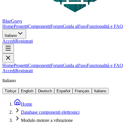
BlueGrays
Home
Progetti
Componenti
Forum
Guida all'uso
Funzionalità e FAQ
Italiano
Accedi
Registrati
Home
Progetti
Componenti
Forum
Guida all'uso
Funzionalità e FAQ
Accedi
Registrati
Italiano
Türkçe
English
Deutsch
Español
Français
Italiano
Home
Database componenti elettronici
Modulo motore a vibrazione