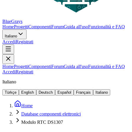
BlueGrays
Home
Progetti
Componenti
Forum
Guida all'uso
Funzionalità e FAQ
Italiano
Accedi
Registrati
Home
Progetti
Componenti
Forum
Guida all'uso
Funzionalità e FAQ
Accedi
Registrati
Italiano
Türkçe
English
Deutsch
Español
Français
Italiano
Home
Database componenti elettronici
Modulo RTC DS1307