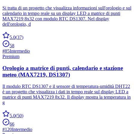
Si tratta di un progetto che visualizza informazioni sull'orologio e sul
calendario in tempo reale su un display LED a matrice di punti
MAX7219 8x32 con modulo RTC DS1307. Nel display
dell'orologio, d
5.0
(
37
)
58
#
85
Intermedio
Premium
Orologio a matrice di punti, calendario e stazione
meteo (MAX7219, DS1307)
Il modulo RTC DS1307 e il sensore di temperatura-umidità DHT22
è un progetto che visualizza i dati in tempo reale sul display LED a
matrice di punti MAX7219 8x32. Il display mostra la temperatura in
g
5.0
(
50
)
66
#
120
Intermedio