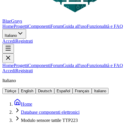
BlueGrays
Home
Progetti
Componenti
Forum
Guida all'uso
Funzionalità e FAQ
Italiano
Accedi
Registrati
Home
Progetti
Componenti
Forum
Guida all'uso
Funzionalità e FAQ
Accedi
Registrati
Italiano
Türkçe
English
Deutsch
Español
Français
Italiano
Home
Database componenti elettronici
Modulo sensore tattile TTP223