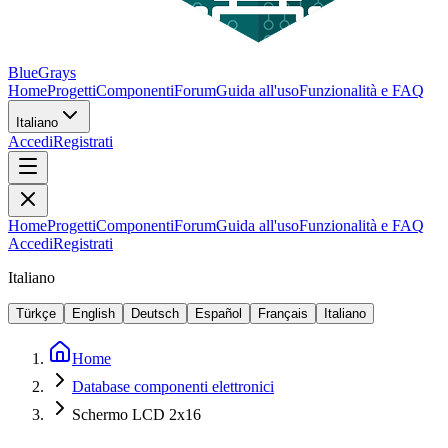
BlueGrays
Home
Progetti
Componenti
Forum
Guida all'uso
Funzionalità e FAQ
Italiano
Accedi
Registrati
Home
Progetti
Componenti
Forum
Guida all'uso
Funzionalità e FAQ
Accedi
Registrati
Italiano
Türkçe
English
Deutsch
Español
Français
Italiano
Home
Database componenti elettronici
Schermo LCD 2x16