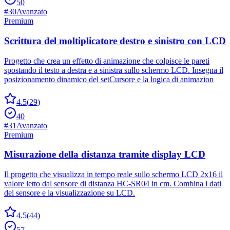
50
#
30
Avanzato
Premium
Scrittura del moltiplicatore destro e sinistro con LCD
Progetto che crea un effetto di animazione che colpisce le pareti
spostando il testo a destra e a sinistra sullo schermo LCD. Insegna il
posizionamento dinamico del setCursore e la logica di animazion
4.5
(
29
)
40
#
31
Avanzato
Premium
Misurazione della distanza tramite display LCD
Il progetto che visualizza in tempo reale sullo schermo LCD 2x16 il
valore letto dal sensore di distanza HC-SR04 in cm. Combina i dati
del sensore e la visualizzazione su LCD.
4.5
(
44
)
57