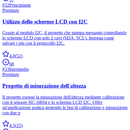
#
32
Principiante
Premium
Utilizzo dello schermo LCD con I2C
Grazie al modulo I2C, il progetto che stampa messaggi controllando
lo schermo LCD con solo 2 cavi (SDA, SCL). Insegna come
salvare i pin con il protocollo I2C.
4.8
(
52
)
68
#
33
Intermedio
Premium
Progetto di misurazione dell'altezza
Il progetto esegue la misurazione dell'altezza mediante calibrazione
con il sensore HC-SR04 e lo schermo LCD I2C. Offre
un'applicazione pratica gestendo le fasi di calibrazione e misurazione
con due p
4.5
(
25
)