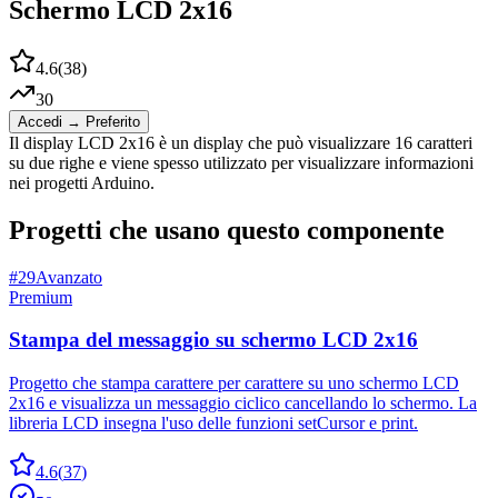
Schermo LCD 2x16
4.6
(
38
)
30
Accedi → Preferito
Il display LCD 2x16 è un display che può visualizzare 16 caratteri
su due righe e viene spesso utilizzato per visualizzare informazioni
nei progetti Arduino.
Progetti che usano questo componente
#
29
Avanzato
Premium
Stampa del messaggio su schermo LCD 2x16
Progetto che stampa carattere per carattere su uno schermo LCD
2x16 e visualizza un messaggio ciclico cancellando lo schermo. La
libreria LCD insegna l'uso delle funzioni setCursor e print.
4.6
(
37
)