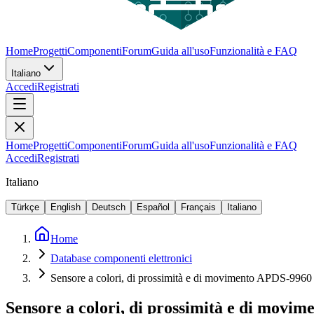
Home
Progetti
Componenti
Forum
Guida all'uso
Funzionalità e FAQ
Italiano
Accedi
Registrati
Home
Progetti
Componenti
Forum
Guida all'uso
Funzionalità e FAQ
Accedi
Registrati
Italiano
Türkçe
English
Deutsch
Español
Français
Italiano
Home
Database componenti elettronici
Sensore a colori, di prossimità e di movimento APDS-9960
Sensore a colori, di prossimità e di movi