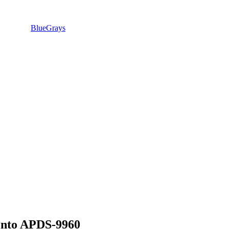
BlueGrays
mento APDS-9960