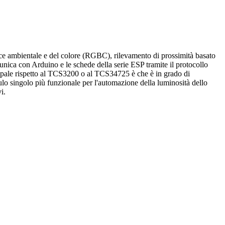
ce ambientale e del colore (RGBC), rilevamento di prossimità basato
munica con Arduino e le schede della serie ESP tramite il protocollo
ncipale rispetto al TCS3200 o al TCS34725 è che è in grado di
dulo singolo più funzionale per l'automazione della luminosità dello
i.