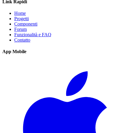
Link Rapidi
Home
Progetti
Componenti
Forum
Funzionalità e FAQ
Contatto
App Mobile