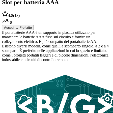
Slot per batteria AAA
4.8
(
13
)
18
Accedi → Preferito
Il portabatterie AAA è un supporto in plastica utilizzato per
mantenere le batterie AAA fisse sul circuito e fornire un
collegamento elettrico. È più compatto del portabatterie AA.
Esistono diversi modelli, come quelli a scomparto singolo, a 2 e a 4
scomparti. È preferito nelle applicazioni in cui lo spazio è limitato,
come i progetti portatili leggeri e di piccole dimensioni, l'elettronica
indossabile e i circuiti di controllo remoto.