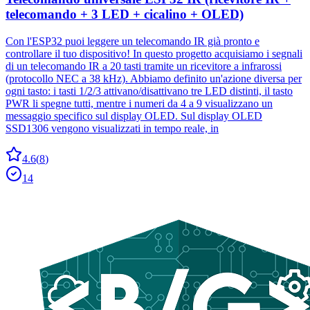
telecomando + 3 LED + cicalino + OLED)
Con l'ESP32 puoi leggere un telecomando IR già pronto e
controllare il tuo dispositivo! In questo progetto acquisiamo i segnali
di un telecomando IR a 20 tasti tramite un ricevitore a infrarossi
(protocollo NEC a 38 kHz). Abbiamo definito un'azione diversa per
ogni tasto: i tasti 1/2/3 attivano/disattivano tre LED distinti, il tasto
PWR li spegne tutti, mentre i numeri da 4 a 9 visualizzano un
messaggio specifico sul display OLED. Sul display OLED
SSD1306 vengono visualizzati in tempo reale, in
4.6
(
8
)
14