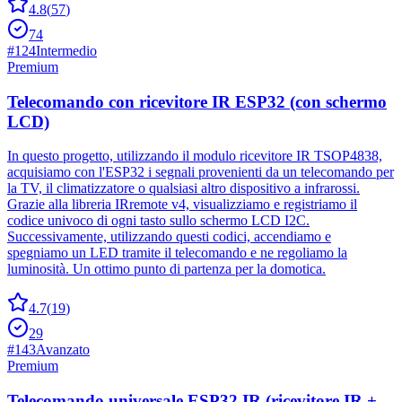
4.8
(
57
)
74
#
124
Intermedio
Premium
Telecomando con ricevitore IR ESP32 (con schermo
LCD)
In questo progetto, utilizzando il modulo ricevitore IR TSOP4838,
acquisiamo con l'ESP32 i segnali provenienti da un telecomando per
la TV, il climatizzatore o qualsiasi altro dispositivo a infrarossi.
Grazie alla libreria IRremote v4, visualizziamo e registriamo il
codice univoco di ogni tasto sullo schermo LCD I2C.
Successivamente, utilizzando questi codici, accendiamo e
spegniamo un LED tramite il telecomando e ne regoliamo la
luminosità. Un ottimo punto di partenza per la domotica.
4.7
(
19
)
29
#
143
Avanzato
Premium
Telecomando universale ESP32 IR (ricevitore IR +