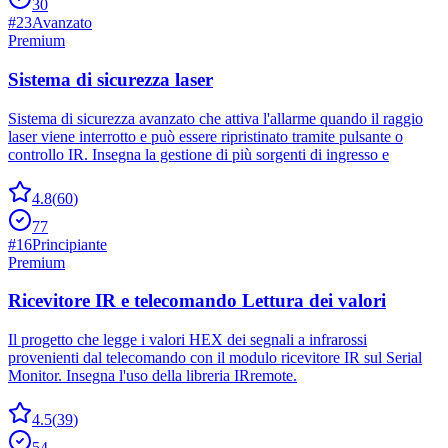
30
#
23
Avanzato
Premium
Sistema di sicurezza laser
Sistema di sicurezza avanzato che attiva l'allarme quando il raggio
laser viene interrotto e può essere ripristinato tramite pulsante o
controllo IR. Insegna la gestione di più sorgenti di ingresso e
4.8
(
60
)
77
#
16
Principiante
Premium
Ricevitore IR e telecomando Lettura dei valori
Il progetto che legge i valori HEX dei segnali a infrarossi
provenienti dal telecomando con il modulo ricevitore IR sul Serial
Monitor. Insegna l'uso della libreria IRremote.
4.5
(
39
)
54