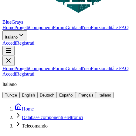
BlueGrays
Home
Progetti
Componenti
Forum
Guida all'uso
Funzionalità e FAQ
Italiano
Accedi
Registrati
Home
Progetti
Componenti
Forum
Guida all'uso
Funzionalità e FAQ
Accedi
Registrati
Italiano
Türkçe
English
Deutsch
Español
Français
Italiano
Home
Database componenti elettronici
Telecomando