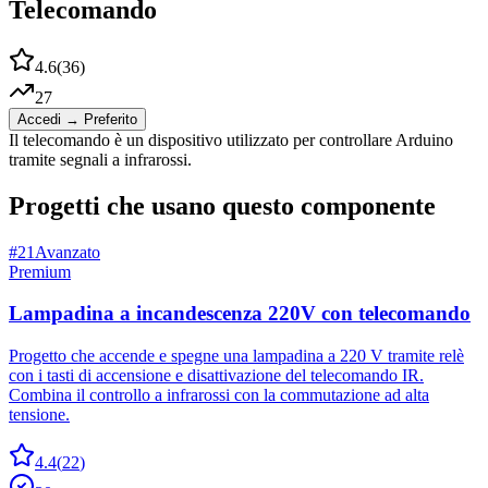
Telecomando
4.6
(
36
)
27
Accedi → Preferito
Il telecomando è un dispositivo utilizzato per controllare Arduino
tramite segnali a infrarossi.
Progetti che usano questo componente
#
21
Avanzato
Premium
Lampadina a incandescenza 220V con telecomando
Progetto che accende e spegne una lampadina a 220 V tramite relè
con i tasti di accensione e disattivazione del telecomando IR.
Combina il controllo a infrarossi con la commutazione ad alta
tensione.
4.4
(
22
)