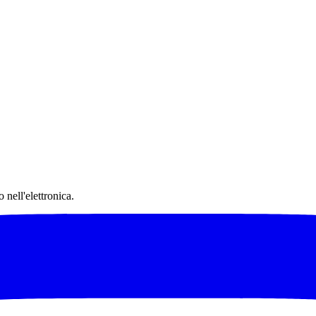
 nell'elettronica.