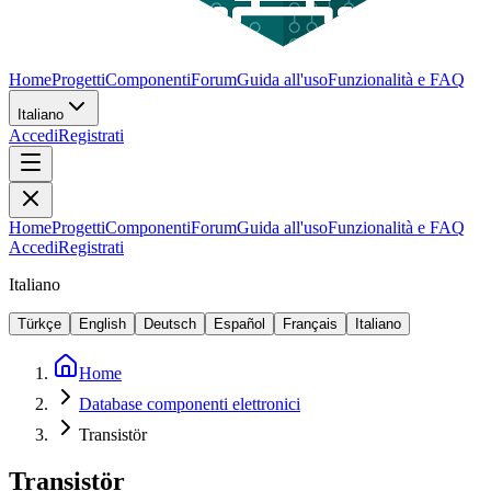
Home
Progetti
Componenti
Forum
Guida all'uso
Funzionalità e FAQ
Italiano
Accedi
Registrati
Home
Progetti
Componenti
Forum
Guida all'uso
Funzionalità e FAQ
Accedi
Registrati
Italiano
Türkçe
English
Deutsch
Español
Français
Italiano
Home
Database componenti elettronici
Transistör
Transistör