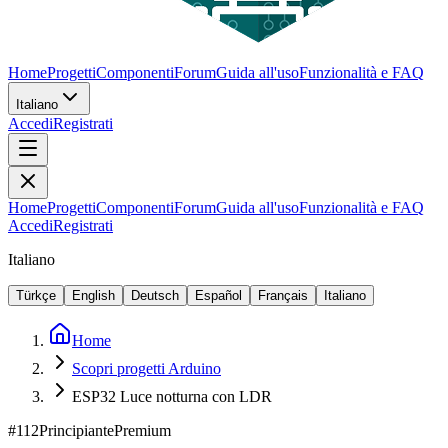
Home
Progetti
Componenti
Forum
Guida all'uso
Funzionalità e FAQ
Italiano
Accedi
Registrati
Home
Progetti
Componenti
Forum
Guida all'uso
Funzionalità e FAQ
Accedi
Registrati
Italiano
Türkçe
English
Deutsch
Español
Français
Italiano
Home
Scopri progetti Arduino
ESP32 Luce notturna con LDR
#
112
Principiante
Premium