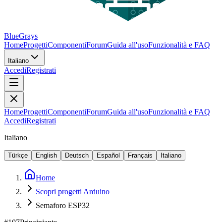
BlueGrays
Home
Progetti
Componenti
Forum
Guida all'uso
Funzionalità e FAQ
Italiano
Accedi
Registrati
Home
Progetti
Componenti
Forum
Guida all'uso
Funzionalità e FAQ
Accedi
Registrati
Italiano
Türkçe
English
Deutsch
Español
Français
Italiano
Home
Scopri progetti Arduino
Semaforo ESP32