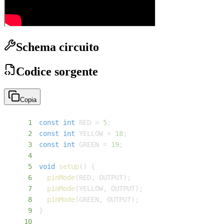
Schema circuito
Codice sorgente
Copia
1
const
int
 RED 
=
5
;
2
const
int
 YELLOW 
=
18
;
3
const
int
 GREEN 
=
19
;
4
5
void
setup
(
)
{
6
pinMode
(
RED
,
 OUTPUT
)
;
7
pinMode
(
YELLOW
,
 OUTPUT
)
;
8
pinMode
(
GREEN
,
 OUTPUT
)
;
9
}
10