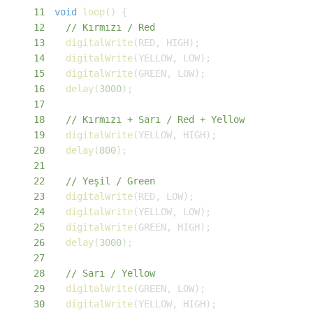
11
void
loop
(
)
{
12
// Kırmızı / Red
13
digitalWrite
(
RED
,
 HIGH
)
;
14
digitalWrite
(
YELLOW
,
 LOW
)
;
15
digitalWrite
(
GREEN
,
 LOW
)
;
16
delay
(
3000
)
;
17
18
// Kırmızı + Sarı / Red + Yellow
19
digitalWrite
(
YELLOW
,
 HIGH
)
;
20
delay
(
800
)
;
21
22
// Yeşil / Green
23
digitalWrite
(
RED
,
 LOW
)
;
24
digitalWrite
(
YELLOW
,
 LOW
)
;
25
digitalWrite
(
GREEN
,
 HIGH
)
;
26
delay
(
3000
)
;
27
28
// Sarı / Yellow
29
digitalWrite
(
GREEN
,
 LOW
)
;
30
digitalWrite
(
YELLOW
,
 HIGH
)
;