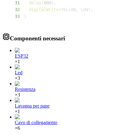
31
delay
(
800
)
;
32
digitalWrite
(
YELLOW
,
 LOW
)
;
33
}
Componenti necessari
ESP32
×
1
Led
×
3
Resistenza
×
3
Lavagna per pane
×
1
Cavo di collegamento
×
6