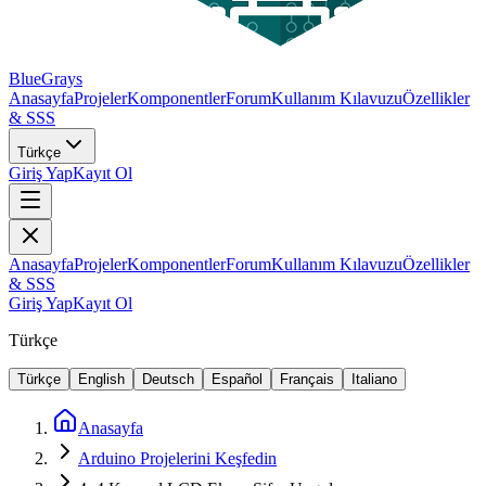
BlueGrays
Anasayfa
Projeler
Komponentler
Forum
Kullanım Kılavuzu
Özellikler
& SSS
Türkçe
Giriş Yap
Kayıt Ol
Anasayfa
Projeler
Komponentler
Forum
Kullanım Kılavuzu
Özellikler
& SSS
Giriş Yap
Kayıt Ol
Türkçe
Türkçe
English
Deutsch
Español
Français
Italiano
Anasayfa
Arduino Projelerini Keşfedin