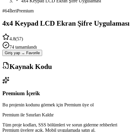
4x4 Keypad LCD Ekran Şifre Uygulaması
#
64
İleri
Premium
4x4 Keypad LCD Ekran Şifre Uygulaması
4.8
(
57
)
74
tamamlandı
Giriş yap → Favorile
Kaynak Kodu
Premium İçerik
Bu projenin kodunu görmek için Premium üye ol
Premium ile Sınırları Kaldır
Tüm proje kodları, SSS bölümleri ve sorun giderme rehberleri
Premium üyelere açık. Mobil uygulamada satın al.