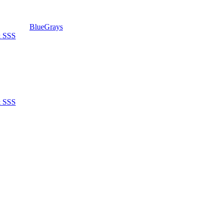
BlueGrays
& SSS
& SSS