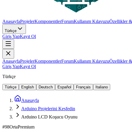
Anasayfa
Projeler
Komponentler
Forum
Kullanım Kılavuzu
Özellikler 
Türkçe
Giriş Yap
Kayıt Ol
Anasayfa
Projeler
Komponentler
Forum
Kullanım Kılavuzu
Özellikler 
Giriş Yap
Kayıt Ol
Türkçe
Türkçe
English
Deutsch
Español
Français
Italiano
Anasayfa
Arduino Projelerini Keşfedin
Arduino LCD Koşucu Oyunu
#
98
Orta
Premium