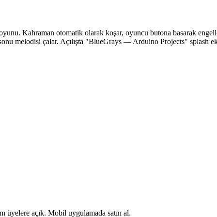
nu. Kahraman otomatik olarak koşar, oyuncu butona basarak engellerin ü
 sonu melodisi çalar. Açılışta "BlueGrays — Arduino Projects" splash ekr
m üyelere açık. Mobil uygulamada satın al.