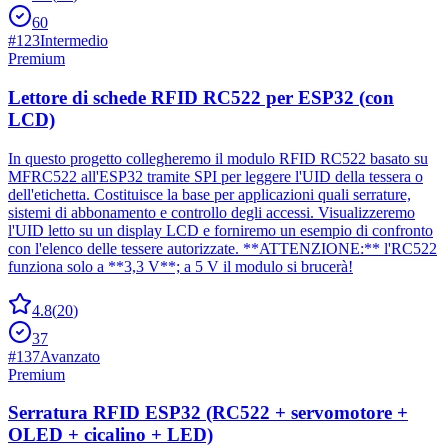
60
#
123
Intermedio
Premium
Lettore di schede RFID RC522 per ESP32 (con
LCD)
In questo progetto collegheremo il modulo RFID RC522 basato su
MFRC522 all'ESP32 tramite SPI per leggere l'UID della tessera o
dell'etichetta. Costituisce la base per applicazioni quali serrature,
sistemi di abbonamento e controllo degli accessi. Visualizzeremo
l'UID letto su un display LCD e forniremo un esempio di confronto
con l'elenco delle tessere autorizzate. **ATTENZIONE:** l'RC522
funziona solo a **3,3 V**; a 5 V il modulo si brucerà!
4.8
(
20
)
37
#
137
Avanzato
Premium
Serratura RFID ESP32 (RC522 + servomotore +
OLED + cicalino + LED)