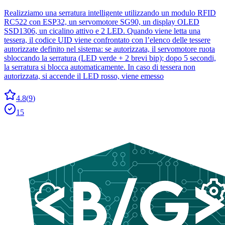
Realizziamo una serratura intelligente utilizzando un modulo RFID
RC522 con ESP32, un servomotore SG90, un display OLED
SSD1306, un cicalino attivo e 2 LED. Quando viene letta una
tessera, il codice UID viene confrontato con l’elenco delle tessere
autorizzate definito nel sistema: se autorizzata, il servomotore ruota
sbloccando la serratura (LED verde + 2 brevi bip); dopo 5 secondi,
la serratura si blocca automaticamente. In caso di tessera non
autorizzata, si accende il LED rosso, viene emesso
4.8
(
9
)
15