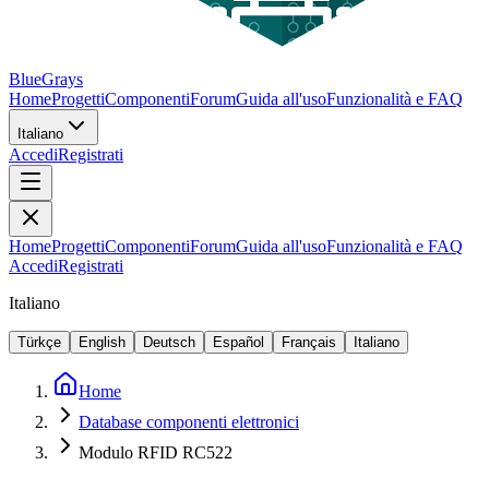
BlueGrays
Home
Progetti
Componenti
Forum
Guida all'uso
Funzionalità e FAQ
Italiano
Accedi
Registrati
Home
Progetti
Componenti
Forum
Guida all'uso
Funzionalità e FAQ
Accedi
Registrati
Italiano
Türkçe
English
Deutsch
Español
Français
Italiano
Home
Database componenti elettronici
Modulo RFID RC522