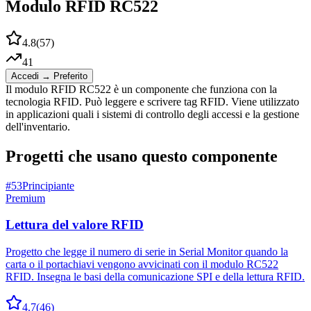
Modulo RFID RC522
4.8
(
57
)
41
Accedi → Preferito
Il modulo RFID RC522 è un componente che funziona con la
tecnologia RFID. Può leggere e scrivere tag RFID. Viene utilizzato
in applicazioni quali i sistemi di controllo degli accessi e la gestione
dell'inventario.
Progetti che usano questo componente
#
53
Principiante
Premium
Lettura del valore RFID
Progetto che legge il numero di serie in Serial Monitor quando la
carta o il portachiavi vengono avvicinati con il modulo RC522
RFID. Insegna le basi della comunicazione SPI e della lettura RFID.
4.7
(
46
)