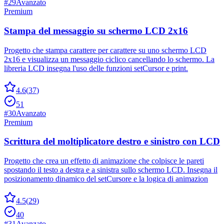
#
29
Avanzato
Premium
Stampa del messaggio su schermo LCD 2x16
Progetto che stampa carattere per carattere su uno schermo LCD
2x16 e visualizza un messaggio ciclico cancellando lo schermo. La
libreria LCD insegna l'uso delle funzioni setCursor e print.
4.6
(
37
)
51
#
30
Avanzato
Premium
Scrittura del moltiplicatore destro e sinistro con LCD
Progetto che crea un effetto di animazione che colpisce le pareti
spostando il testo a destra e a sinistra sullo schermo LCD. Insegna il
posizionamento dinamico del setCursore e la logica di animazion
4.5
(
29
)
40
#
31
Avanzato