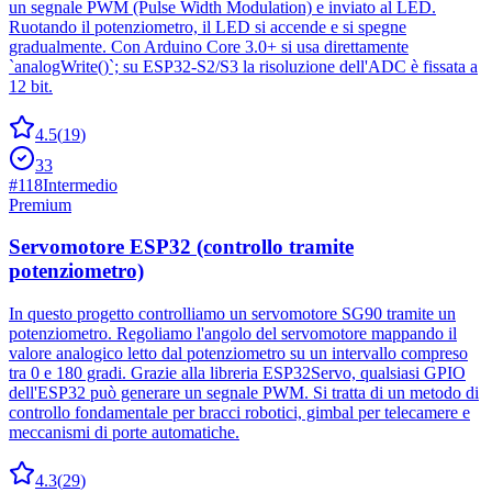
un segnale PWM (Pulse Width Modulation) e inviato al LED.
Ruotando il potenziometro, il LED si accende e si spegne
gradualmente. Con Arduino Core 3.0+ si usa direttamente
`analogWrite()`; su ESP32-S2/S3 la risoluzione dell'ADC è fissata a
12 bit.
4.5
(
19
)
33
#
118
Intermedio
Premium
Servomotore ESP32 (controllo tramite
potenziometro)
In questo progetto controlliamo un servomotore SG90 tramite un
potenziometro. Regoliamo l'angolo del servomotore mappando il
valore analogico letto dal potenziometro su un intervallo compreso
tra 0 e 180 gradi. Grazie alla libreria ESP32Servo, qualsiasi GPIO
dell'ESP32 può generare un segnale PWM. Si tratta di un metodo di
controllo fondamentale per bracci robotici, gimbal per telecamere e
meccanismi di porte automatiche.
4.3
(
29
)