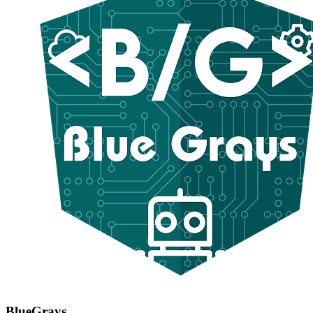
BlueGrays