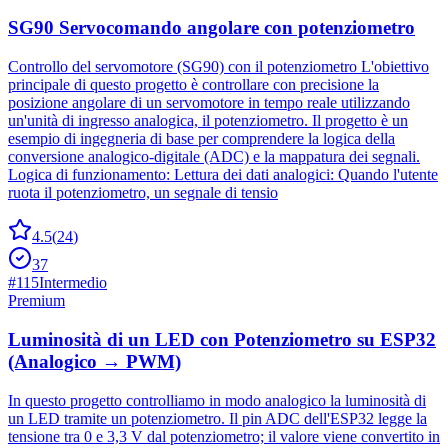
SG90 Servocomando angolare con potenziometro
Controllo del servomotore (SG90) con il potenziometro L'obiettivo
principale di questo progetto è controllare con precisione la
posizione angolare di un servomotore in tempo reale utilizzando
un'unità di ingresso analogica, il potenziometro. Il progetto è un
esempio di ingegneria di base per comprendere la logica della
conversione analogico-digitale (ADC) e la mappatura dei segnali.
Logica di funzionamento: Lettura dei dati analogici: Quando l'utente
ruota il potenziometro, un segnale di tensio
4.5
(
24
)
37
#
115
Intermedio
Premium
Luminosità di un LED con Potenziometro su ESP32
(Analogico → PWM)
In questo progetto controlliamo in modo analogico la luminosità di
un LED tramite un potenziometro. Il pin ADC dell'ESP32 legge la
tensione tra 0 e 3,3 V dal potenziometro; il valore viene convertito in