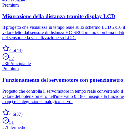
Premium
Misurazione della distanza tramite display LCD
Il progetto che visualizza in tempo reale sullo schermo LCD 2x16 il
valore letto dal sensore di distanza HC-SR04 in cm. Combina i dati
del sensore e la visualizzazione su LCD.
4.5
(
44
)
57
#
36
Principiante
Premium
Funzionamento del servomotore con potenziometro
Progetto che controlla il servomotore in tempo reale convertendo il
valore del potenziometro nell'intervallo 0-180°. insegna la funzione
map() e l'integrazione analogico-servo.
4.6
(
37
)
51
#
7
Intermedio