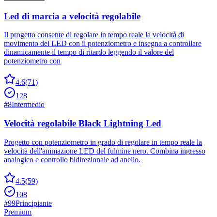
Led di marcia a velocità regolabile
Il progetto consente di regolare in tempo reale la velocità di
movimento del LED con il potenziometro e insegna a controllare
dinamicamente il tempo di ritardo leggendo il valore del
potenziometro con
4.6
(
71
)
128
#
8
Intermedio
Velocità regolabile Black Lightning Led
Progetto con potenziometro in grado di regolare in tempo reale la
velocità dell'animazione LED del fulmine nero. Combina ingresso
analogico e controllo bidirezionale ad anello.
4.5
(
59
)
108
#
99
Principiante
Premium