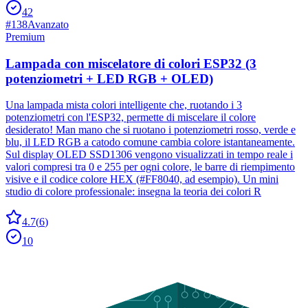
42
#
138
Avanzato
Premium
Lampada con miscelatore di colori ESP32 (3
potenziometri + LED RGB + OLED)
Una lampada mista colori intelligente che, ruotando i 3
potenziometri con l'ESP32, permette di miscelare il colore
desiderato! Man mano che si ruotano i potenziometri rosso, verde e
blu, il LED RGB a catodo comune cambia colore istantaneamente.
Sul display OLED SSD1306 vengono visualizzati in tempo reale i
valori compresi tra 0 e 255 per ogni colore, le barre di riempimento
visive e il codice colore HEX (#FF8040, ad esempio). Un mini
studio di colore professionale: insegna la teoria dei colori R
4.7
(
6
)
10