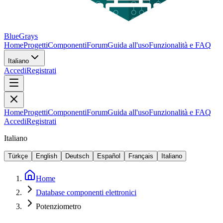
BlueGrays
Home
Progetti
Componenti
Forum
Guida all'uso
Funzionalità e FAQ
Italiano
Accedi
Registrati
Home
Progetti
Componenti
Forum
Guida all'uso
Funzionalità e FAQ
Accedi
Registrati
Italiano
Türkçe
English
Deutsch
Español
Français
Italiano
Home
Database componenti elettronici
Potenziometro