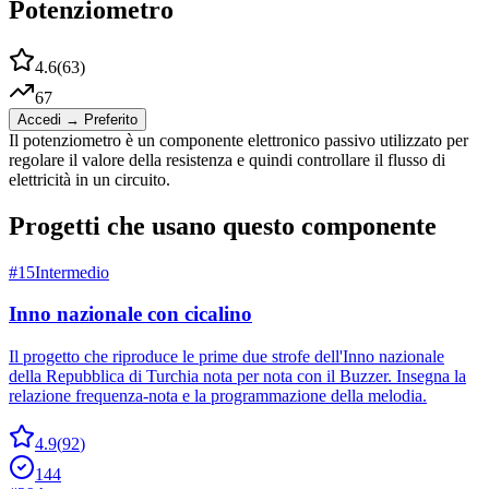
Potenziometro
4.6
(
63
)
67
Accedi → Preferito
Il potenziometro è un componente elettronico passivo utilizzato per
regolare il valore della resistenza e quindi controllare il flusso di
elettricità in un circuito.
Progetti che usano questo componente
#
15
Intermedio
Inno nazionale con cicalino
Il progetto che riproduce le prime due strofe dell'Inno nazionale
della Repubblica di Turchia nota per nota con il Buzzer. Insegna la
relazione frequenza-nota e la programmazione della melodia.
4.9
(
92
)
144