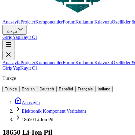
Anasayfa
Projeler
Komponentler
Forum
Kullanım Kılavuzu
Özellikler 
Türkçe
Giriş Yap
Kayıt Ol
Anasayfa
Projeler
Komponentler
Forum
Kullanım Kılavuzu
Özellikler 
Giriş Yap
Kayıt Ol
Türkçe
Türkçe
English
Deutsch
Español
Français
Italiano
Anasayfa
Elektronik Komponent Veritabanı
18650 Li-Ion Pil
18650 Li-Ion Pil