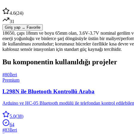
4.6
(
24
)
31
Giriş yap → Favorile
18650, çapı 18mm ve boyu 65mm olan, 3.6V-3.7V nominal gerilim ve ge
enerji yoğunluğu ve binlerce şarj döngüsüyle üstün bir maliyet/perf
ile kullanılması zorunludur; korumasız hücreler özellikle kısa devre 
kablosuz sensör istasyonları için standart güç kaynağı tercihidir.
Bu komponentin kullanıldığı projeler
#
80
İleri
Premium
L298N ile Bluetooth Kontrollü Araba
Arduino ve HC-05 Bluetooth modülü ile telefondan kontrol edilebilen 2
5.0
(
38
)
64
#
83
İleri