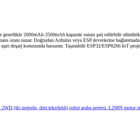
nellikle 2000mAh-3500mAh kapasite sunan şarj edilebilir silindirik bi
ormans oranı sunar. Doğrudan Arduino veya ESP devrelerine bağlanmadan 
ve aşırı deşarj konusunda hassastır. Taşınabilir ESP32/ESP8266 IoT proj
WD (iki motorlu, dört tekerlekli) robot araba projesi. L298N motor sürü