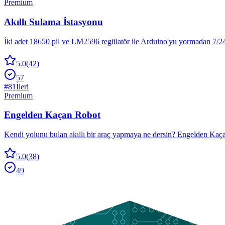
Premium
Akıllı Sulama İstasyonu
İki adet 18650 pil ve LM2596 regülatör ile Arduino'yu yormadan 7/24
5.0
(
42
)
57
#
81
İleri
Premium
Engelden Kaçan Robot
Kendi yolunu bulan akıllı bir araç yapmaya ne dersin? Engelden Kaçan 
5.0
(
38
)
49