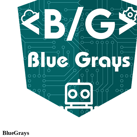
BlueGrays