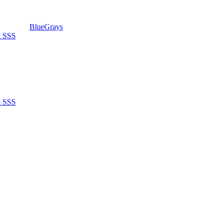
BlueGrays
& SSS
& SSS