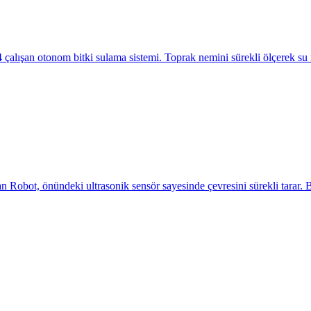
 çalışan otonom bitki sulama sistemi. Toprak nemini sürekli ölçerek s
Robot, önündeki ultrasonik sensör sayesinde çevresini sürekli tarar. Bi