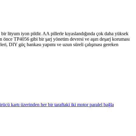
r lityum iyon pildir. AA pillerle kıyaslandığında çok daha yüksek
önce TP4056 gibi bir şarj yönetim devresi ve aşırı deşarj koruması
eleri, DIY güç bankası yapımı ve uzun süreli çalışması gereken
cü kartı üzerinden her bir taraftaki iki motor paralel bağla