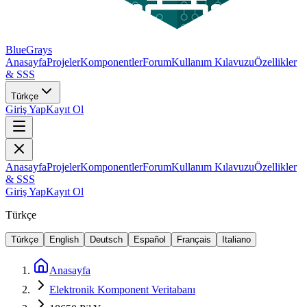
BlueGrays
Anasayfa
Projeler
Komponentler
Forum
Kullanım Kılavuzu
Özellikler
& SSS
Türkçe
Giriş Yap
Kayıt Ol
Anasayfa
Projeler
Komponentler
Forum
Kullanım Kılavuzu
Özellikler
& SSS
Giriş Yap
Kayıt Ol
Türkçe
Türkçe
English
Deutsch
Español
Français
Italiano
Anasayfa
Elektronik Komponent Veritabanı