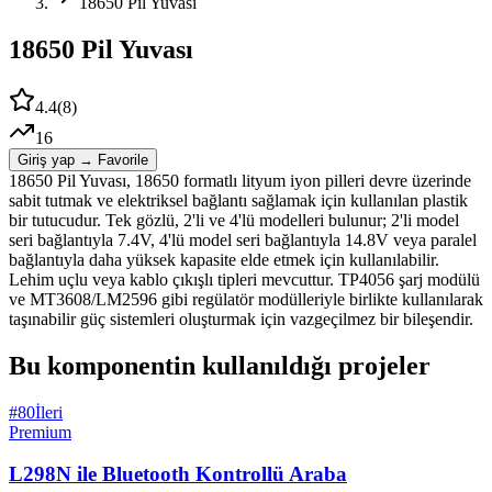
18650 Pil Yuvası
18650 Pil Yuvası
4.4
(
8
)
16
Giriş yap → Favorile
18650 Pil Yuvası, 18650 formatlı lityum iyon pilleri devre üzerinde
sabit tutmak ve elektriksel bağlantı sağlamak için kullanılan plastik
bir tutucudur. Tek gözlü, 2'li ve 4'lü modelleri bulunur; 2'li model
seri bağlantıyla 7.4V, 4'lü model seri bağlantıyla 14.8V veya paralel
bağlantıyla daha yüksek kapasite elde etmek için kullanılabilir.
Lehim uçlu veya kablo çıkışlı tipleri mevcuttur. TP4056 şarj modülü
ve MT3608/LM2596 gibi regülatör modülleriyle birlikte kullanılarak
taşınabilir güç sistemleri oluşturmak için vazgeçilmez bir bileşendir.
Bu komponentin kullanıldığı projeler
#
80
İleri
Premium
L298N ile Bluetooth Kontrollü Araba