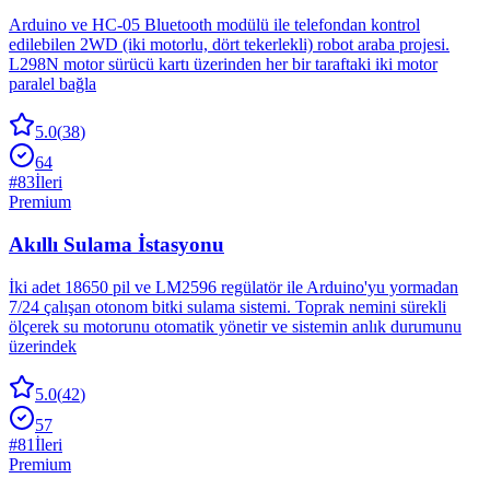
Arduino ve HC-05 Bluetooth modülü ile telefondan kontrol
edilebilen 2WD (iki motorlu, dört tekerlekli) robot araba projesi.
L298N motor sürücü kartı üzerinden her bir taraftaki iki motor
paralel bağla
5.0
(
38
)
64
#
83
İleri
Premium
Akıllı Sulama İstasyonu
İki adet 18650 pil ve LM2596 regülatör ile Arduino'yu yormadan
7/24 çalışan otonom bitki sulama sistemi. Toprak nemini sürekli
ölçerek su motorunu otomatik yönetir ve sistemin anlık durumunu
üzerindek
5.0
(
42
)
57
#
81
İleri
Premium