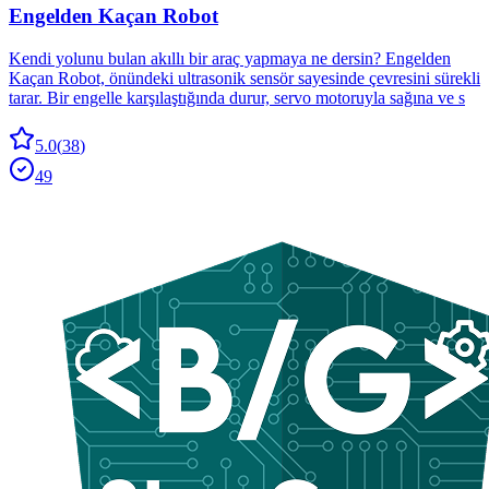
Engelden Kaçan Robot
Kendi yolunu bulan akıllı bir araç yapmaya ne dersin? Engelden
Kaçan Robot, önündeki ultrasonik sensör sayesinde çevresini sürekli
tarar. Bir engelle karşılaştığında durur, servo motoruyla sağına ve s
5.0
(
38
)
49