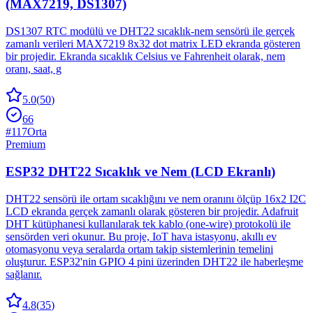
(MAX7219, DS1307)
DS1307 RTC modülü ve DHT22 sıcaklık-nem sensörü ile gerçek
zamanlı verileri MAX7219 8x32 dot matrix LED ekranda gösteren
bir projedir. Ekranda sıcaklık Celsius ve Fahrenheit olarak, nem
oranı, saat, g
5.0
(
50
)
66
#
117
Orta
Premium
ESP32 DHT22 Sıcaklık ve Nem (LCD Ekranlı)
DHT22 sensörü ile ortam sıcaklığını ve nem oranını ölçüp 16x2 I2C
LCD ekranda gerçek zamanlı olarak gösteren bir projedir. Adafruit
DHT kütüphanesi kullanılarak tek kablo (one-wire) protokolü ile
sensörden veri okunur. Bu proje, IoT hava istasyonu, akıllı ev
otomasyonu veya seralarda ortam takip sistemlerinin temelini
oluşturur. ESP32'nin GPIO 4 pini üzerinden DHT22 ile haberleşme
sağlanır.
4.8
(
35
)