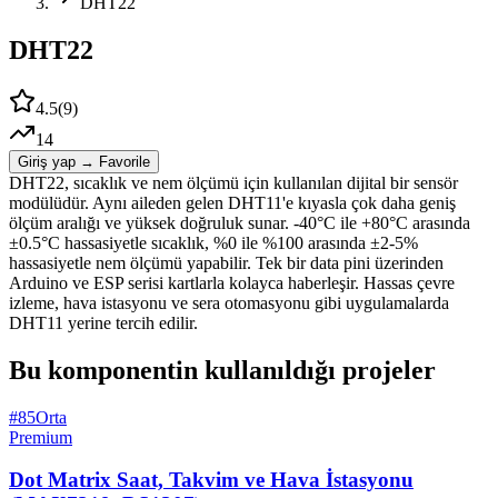
DHT22
DHT22
4.5
(
9
)
14
Giriş yap → Favorile
DHT22, sıcaklık ve nem ölçümü için kullanılan dijital bir sensör
modülüdür. Aynı aileden gelen DHT11'e kıyasla çok daha geniş
ölçüm aralığı ve yüksek doğruluk sunar. -40°C ile +80°C arasında
±0.5°C hassasiyetle sıcaklık, %0 ile %100 arasında ±2-5%
hassasiyetle nem ölçümü yapabilir. Tek bir data pini üzerinden
Arduino ve ESP serisi kartlarla kolayca haberleşir. Hassas çevre
izleme, hava istasyonu ve sera otomasyonu gibi uygulamalarda
DHT11 yerine tercih edilir.
Bu komponentin kullanıldığı projeler
#
85
Orta
Premium
Dot Matrix Saat, Takvim ve Hava İstasyonu