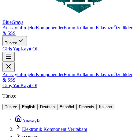
BlueGrays
Anasayfa
Projeler
Komponentler
Forum
Kullanım Kılavuzu
Özellikler
& SSS
Türkçe
Giriş Yap
Kayıt Ol
Anasayfa
Projeler
Komponentler
Forum
Kullanım Kılavuzu
Özellikler
& SSS
Giriş Yap
Kayıt Ol
Türkçe
Türkçe
English
Deutsch
Español
Français
Italiano
Anasayfa
Elektronik Komponent Veritabanı