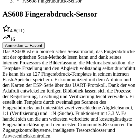
AS608 Fingerabdruck-Sensor
AS608 Fingerabdruck-Sensor
4.8
(
11
)
16
Anmelden → Favorit
Das AS608 ist ein biometrisches Sensormodul, das Fingerabdrücke
mit der optischen Scan-Methode lesen kann und dank seines
internen Prozessors die Bilderfassung, die Merkmalsextraktion, die
Template-Erstellung und den Abgleich vollständig selbst durchführt.
Es kann bis zu 127 Fingerabdruck-Templates in seinem internen
Flash-Speicher speichern. Er kommuniziert mit dem Arduino und
den Karten der ESP-Serie über das UART-Protokoll. Dank der von
Adafruit entwickelten fertigen Bibliothek lassen sich die Prozesse
der Registrierung, Löschung und Verifizierung leicht verwalten. Er
erstellt ein Template durch zweimaliges Scannen des
Fingerabdrucks und unterstützt zwei verschiedene Abgleichsmodi,
1:1 (Verifizierung) und 1:N (Suche). Funktioniert mit 3,3 V. Es
handelt sich um die am weitesten verbreitete und kostengünstigste
Fingerabdrucklösung mit den meisten Community-Ressourcen für
Zugangskontrollsysteme, intelligente Tresorschlösser und
Anwesenheitskontrollen.