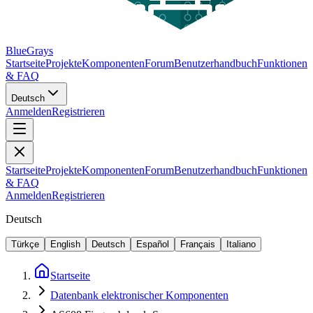
BlueGrays
Startseite
Projekte
Komponenten
Forum
Benutzerhandbuch
Funktionen
& FAQ
Deutsch
Anmelden
Registrieren
Startseite
Projekte
Komponenten
Forum
Benutzerhandbuch
Funktionen
& FAQ
Anmelden
Registrieren
Deutsch
Türkçe
English
Deutsch
Español
Français
Italiano
Startseite
Datenbank elektronischer Komponenten