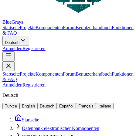
BlueGrays
Startseite
Projekte
Komponenten
Forum
Benutzerhandbuch
Funktionen
& FAQ
Deutsch
Anmelden
Registrieren
Startseite
Projekte
Komponenten
Forum
Benutzerhandbuch
Funktionen
& FAQ
Anmelden
Registrieren
Deutsch
Türkçe
English
Deutsch
Español
Français
Italiano
Startseite
Datenbank elektronischer Komponenten