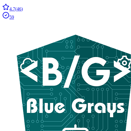
4.7
(
46
)
59