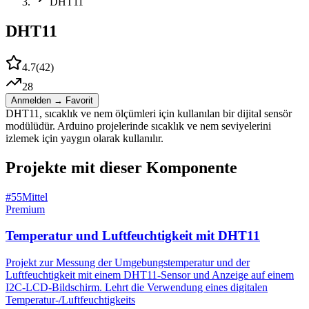
DHT11
DHT11
4.7
(
42
)
28
Anmelden → Favorit
DHT11, sıcaklık ve nem ölçümleri için kullanılan bir dijital sensör
modülüdür. Arduino projelerinde sıcaklık ve nem seviyelerini
izlemek için yaygın olarak kullanılır.
Projekte mit dieser Komponente
#
55
Mittel
Premium
Temperatur und Luftfeuchtigkeit mit DHT11
Projekt zur Messung der Umgebungstemperatur und der
Luftfeuchtigkeit mit einem DHT11-Sensor und Anzeige auf einem
I2C-LCD-Bildschirm. Lehrt die Verwendung eines digitalen
Temperatur-/Luftfeuchtigkeits