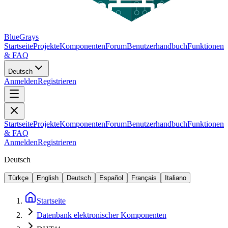
BlueGrays
Startseite
Projekte
Komponenten
Forum
Benutzerhandbuch
Funktionen
& FAQ
Deutsch
Anmelden
Registrieren
Startseite
Projekte
Komponenten
Forum
Benutzerhandbuch
Funktionen
& FAQ
Anmelden
Registrieren
Deutsch
Türkçe
English
Deutsch
Español
Français
Italiano
Startseite
Datenbank elektronischer Komponenten