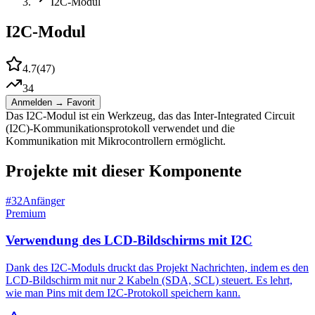
I2C-Modul
I2C-Modul
4.7
(
47
)
34
Anmelden → Favorit
Das I2C-Modul ist ein Werkzeug, das das Inter-Integrated Circuit
(I2C)-Kommunikationsprotokoll verwendet und die
Kommunikation mit Mikrocontrollern ermöglicht.
Projekte mit dieser Komponente
#
32
Anfänger
Premium
Verwendung des LCD-Bildschirms mit I2C
Dank des I2C-Moduls druckt das Projekt Nachrichten, indem es den
LCD-Bildschirm mit nur 2 Kabeln (SDA, SCL) steuert. Es lehrt,
wie man Pins mit dem I2C-Protokoll speichern kann.