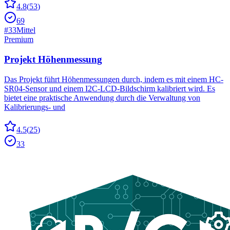
4.8
(
53
)
69
#
33
Mittel
Premium
Projekt Höhenmessung
Das Projekt führt Höhenmessungen durch, indem es mit einem HC-
SR04-Sensor und einem I2C-LCD-Bildschirm kalibriert wird. Es
bietet eine praktische Anwendung durch die Verwaltung von
Kalibrierungs- und
4.5
(
25
)
33