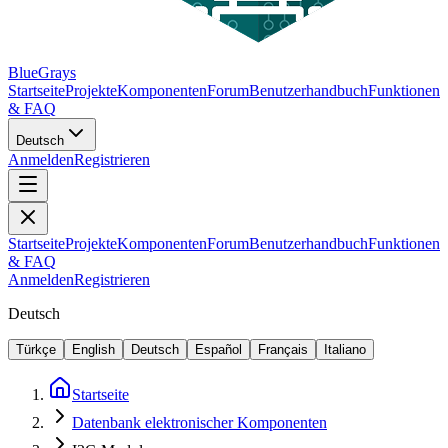
BlueGrays
Startseite
Projekte
Komponenten
Forum
Benutzerhandbuch
Funktionen
& FAQ
Deutsch
Anmelden
Registrieren
Startseite
Projekte
Komponenten
Forum
Benutzerhandbuch
Funktionen
& FAQ
Anmelden
Registrieren
Deutsch
Türkçe
English
Deutsch
Español
Français
Italiano
Startseite
Datenbank elektronischer Komponenten