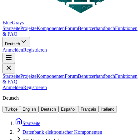
BlueGrays
Startseite
Projekte
Komponenten
Forum
Benutzerhandbuch
Funktionen
& FAQ
Deutsch
Anmelden
Registrieren
Startseite
Projekte
Komponenten
Forum
Benutzerhandbuch
Funktionen
& FAQ
Anmelden
Registrieren
Deutsch
Türkçe
English
Deutsch
Español
Français
Italiano
Startseite
Datenbank elektronischer Komponenten