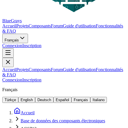
BlueGrays
Accueil
Projets
Composants
Forum
Guide d'utilisation
Fonctionnalités
& FAQ
Français
Connexion
Inscription
Accueil
Projets
Composants
Forum
Guide d'utilisation
Fonctionnalités
& FAQ
Connexion
Inscription
Français
Türkçe
English
Deutsch
Español
Français
Italiano
Accueil
Base de données des composants électroniques