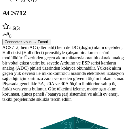
ACS712
ACS712
4.6
(
5
)
8
Connectez-vous → Favori
ACS712, hem AC (alternatif) hem de DC (doğru) akımı ölçebilen,
Hall etkisi (Hall effect) prensibiyle çalışan bir akım sensörü
modülüdür. Üzerinden geçen akım miktarıyla orantılı olarak analog
bir voltaj çıkışı verir; bu sayede Arduino ve ESP serisi kartların
analog (ADC) pinleri üzerinden kolayca okunabilir. Yüksek akım
geçen yük devresi ile mikrokontrolcü arasında elektriksel izolasyon
sağladığı için kartınıza zarar vermeden güvenli ölçüm imkanı sunar.
Piyasada genellikle 5A, 20A ve 30A ölçüm limitlerine sahip üç
farklı versiyonu bulunur. Güç tüketimi izleme, motor aşırı akım
koruması, güneş paneli / batarya şarj sistemleri ve akıllı ev enerji
takibi projelerinde sıklıkla tercih edilir.